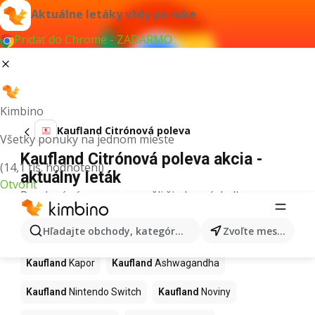
Aktuálne letáky vždy po ruke
Pridať do Chrome - ZADARMO
Kimbino
Kaufland Citrónová poleva
Všetky ponuky na jednom mieste
Kaufland Citrónová poleva akcia -
(14,1 tis. hodnotení)
aktuálny leták
Otvoriť
Pre daný výraz sme nenašli žiadne výsledky.
Ďalšie produkty v obchodoch
Hľadajte obchody, kategórie, produkty...
Zvoľte mesto
Kaufland
Kaufland
Kapor
Kaufland
Ashwagandha
Kaufland
Nintendo Switch
Kaufland
Noviny