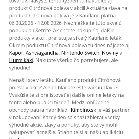
tovarov. Navyše, tento týždeň tu nakúpite aj
produkt Citrónová poleva v akcii! Aktuálna zľava na
produkt Citrónová poleva je v Kaufland platná
06.08.2026 - 12.08.2026. Nezmeškajte túto skvelú
ponuku a ušetrite. Ak chcete nakúpiť aj ďalšie
produkty v akcii, prelistujte si celý Kaufland leták.
Okrem poduktu Citrónová poleva tu dnes nájdete aj
Kapor
,
Ashwagandha
,
Nintendo Switch
,
Noviny
a
Hurmikaki
. Nakúpte všetko čo potrebujete, ale
výhodne!
Nenašli ste v letáku Kaufland produkt Citrónová
poleva v akcii? Alebo hľadáte ešte väčšiu zľavu?
Vyskúšajte si prelistovať aj ďalšie online letáky na
tento alebo budúci týždeň. Medzi obľúbené
obchody patria napríklad .
Kimbino.sk
je váš partner
v nakupovaní. Každý deň sa snaží zbierať všetky
výhodné akcie, zľavy a ponuky, aby ste vy mohli
nakupovať lacnejšie. Stiahnite si aj našu aplikáciu