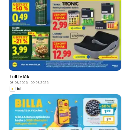
Lidl leták
03.08.2026
-
09.08.2026
Lidl