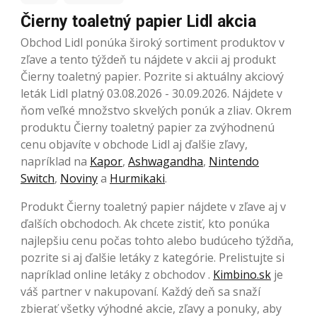
Čierny toaletný papier Lidl akcia
Obchod Lidl ponúka široký sortiment produktov v
zľave a tento týždeň tu nájdete v akcii aj produkt
Čierny toaletný papier. Pozrite si aktuálny akciový
leták Lidl platný 03.08.2026 - 30.09.2026. Nájdete v
ňom veľké množstvo skvelých ponúk a zliav. Okrem
produktu Čierny toaletný papier za zvýhodnenú
cenu objavíte v obchode Lidl aj ďalšie zľavy,
napríklad na
Kapor
,
Ashwagandha
,
Nintendo
Switch
,
Noviny
a
Hurmikaki
.
Produkt Čierny toaletný papier nájdete v zľave aj v
ďalších obchodoch. Ak chcete zistiť, kto ponúka
najlepšiu cenu počas tohto alebo budúceho týždňa,
pozrite si aj ďalšie letáky z kategórie. Prelistujte si
napríklad online letáky z obchodov .
Kimbino.sk
je
váš partner v nakupovaní. Každý deň sa snaží
zbierať všetky výhodné akcie, zľavy a ponuky, aby