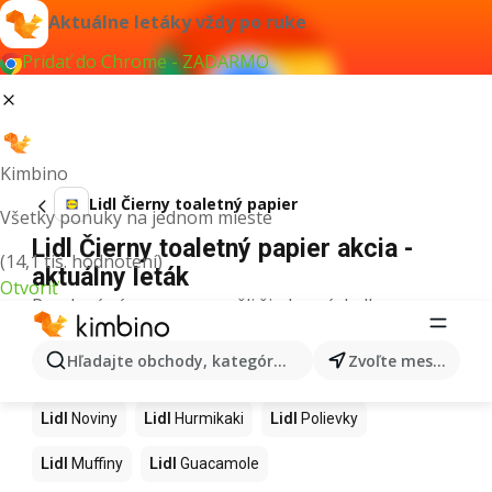
Aktuálne letáky vždy po ruke
Pridať do Chrome - ZADARMO
Kimbino
Lidl Čierny toaletný papier
Všetky ponuky na jednom mieste
Lidl Čierny toaletný papier akcia -
(14,1 tis. hodnotení)
aktuálny leták
Otvoriť
Pre daný výraz sme nenašli žiadne výsledky.
Ďalšie produkty v obchodoch Lidl
Hľadajte obchody, kategórie, produkty...
Zvoľte mesto
Lidl
Kapor
Lidl
Ashwagandha
Lidl
Nintendo Switch
Lidl
Noviny
Lidl
Hurmikaki
Lidl
Polievky
Lidl
Muffiny
Lidl
Guacamole