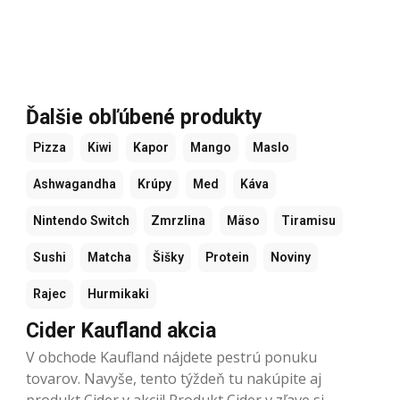
Ďalšie obľúbené produkty
Pizza
Kiwi
Kapor
Mango
Maslo
Ashwagandha
Krúpy
Med
Káva
Nintendo Switch
Zmrzlina
Mäso
Tiramisu
Sushi
Matcha
Šišky
Protein
Noviny
Rajec
Hurmikaki
Cider Kaufland akcia
V obchode Kaufland nájdete pestrú ponuku
tovarov. Navyše, tento týždeň tu nakúpite aj
produkt Cider v akcii! Produkt Cider v zľave si