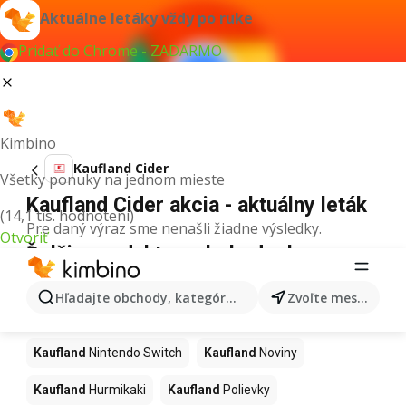
Aktuálne letáky vždy po ruke
Pridať do Chrome - ZADARMO
Kimbino
Kaufland Cider
Všetky ponuky na jednom mieste
Kaufland Cider akcia - aktuálny leták
(14,1 tis. hodnotení)
Pre daný výraz sme nenašli žiadne výsledky.
Otvoriť
Ďalšie produkty v obchodoch
Kaufland
Hľadajte obchody, kategórie, produkty...
Zvoľte mesto
Kaufland
Kapor
Kaufland
Ashwagandha
Kaufland
Nintendo Switch
Kaufland
Noviny
Kaufland
Hurmikaki
Kaufland
Polievky