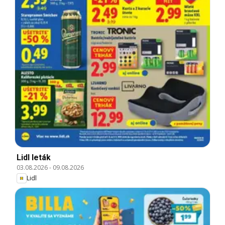
Lidl leták
03.08.2026
-
09.08.2026
Lidl