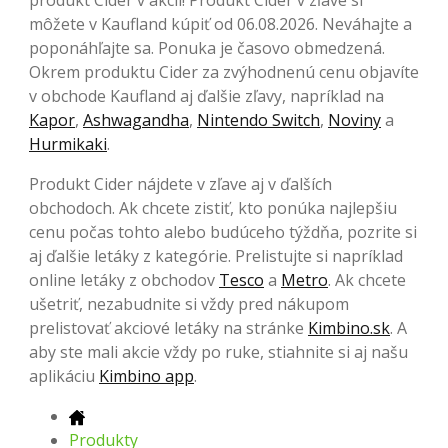
môžete v Kaufland kúpiť od 06.08.2026. Neváhajte a
poponáhľajte sa. Ponuka je časovo obmedzená.
Okrem produktu Cider za zvýhodnenú cenu objavíte
v obchode Kaufland aj ďalšie zľavy, napríklad na
Kapor
,
Ashwagandha
,
Nintendo Switch
,
Noviny
a
Hurmikaki
.
Produkt Cider nájdete v zľave aj v ďalších
obchodoch. Ak chcete zistiť, kto ponúka najlepšiu
cenu počas tohto alebo budúceho týždňa, pozrite si
aj ďalšie letáky z kategórie. Prelistujte si napríklad
online letáky z obchodov
Tesco
a
Metro
. Ak chcete
ušetriť, nezabudnite si vždy pred nákupom
prelistovať akciové letáky na stránke
Kimbino.sk
. A
aby ste mali akcie vždy po ruke, stiahnite si aj našu
aplikáciu
Kimbino app
.
Produkty