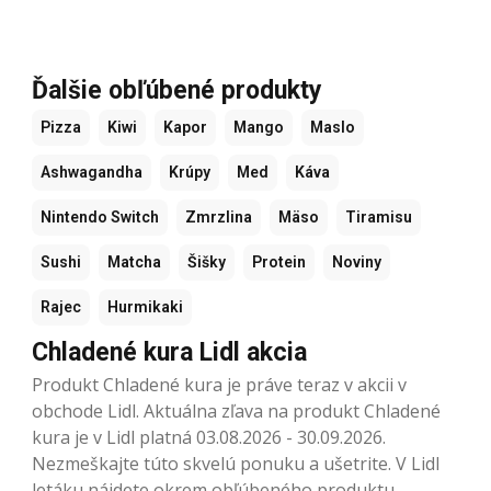
Ďalšie obľúbené produkty
Pizza
Kiwi
Kapor
Mango
Maslo
Ashwagandha
Krúpy
Med
Káva
Nintendo Switch
Zmrzlina
Mäso
Tiramisu
Sushi
Matcha
Šišky
Protein
Noviny
Rajec
Hurmikaki
Chladené kura Lidl akcia
Produkt Chladené kura je práve teraz v akcii v
obchode Lidl. Aktuálna zľava na produkt Chladené
kura je v Lidl platná 03.08.2026 - 30.09.2026.
Nezmeškajte túto skvelú ponuku a ušetrite. V Lidl
letáku nájdete okrem obľúbeného produktu