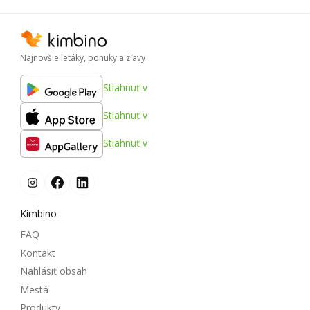
Najnovšie letáky, ponuky a zľavy
Stiahnuť v
Stiahnuť v
Stiahnuť v
Kimbino
FAQ
Kontakt
Nahlásiť obsah
Mestá
Produkty