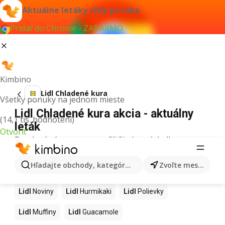
Aktuálne letáky vždy po ruke
Pridať do Chrome - ZADARMO
Kimbino
Lidl Chladené kura
Všetky ponuky na jednom mieste
Lidl Chladené kura akcia - aktuálny
(14,1 tis. hodnotení)
leták
Otvoriť
Pre daný výraz sme nenašli žiadne výsledky.
Ďalšie produkty v obchodoch Lidl
Hľadajte obchody, kategórie, produkty...
Zvoľte mesto
Lidl
Kapor
Lidl
Ashwagandha
Lidl
Nintendo Switch
Lidl
Noviny
Lidl
Hurmikaki
Lidl
Polievky
Lidl
Muffiny
Lidl
Guacamole