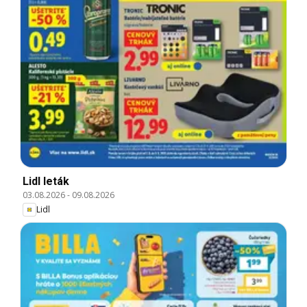
Lidl leták
03.08.2026
-
09.08.2026
Lidl