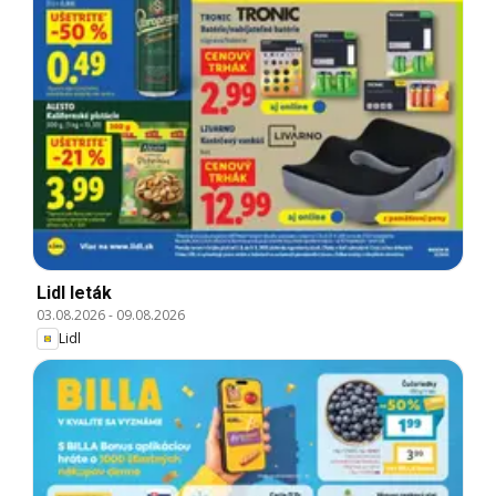
Lidl leták
03.08.2026
-
09.08.2026
Lidl