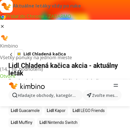
Aktuálne letáky vždy po ruke
Pridať do Chrome - ZADARMO
Kimbino
Lidl Chladená kačica
Všetky ponuky na jednom mieste
Lidl Chladená kačica akcia - aktuálny
(14,1 tis. hodnotení)
leták
Otvoriť
Pre daný výraz sme nenašli žiadne výsledky.
Ďalšie produkty v obchodoch Lidl
Hľadajte obchody, kategórie, produkty...
Zvoľte mesto
Lidl
Hurmikaki
Lidl
Ashwagandha
Lidl
Brownies
Lidl
Guacamole
Lidl
Kapor
Lidl
LEGO Friends
Lidl
Muffiny
Lidl
Nintendo Switch