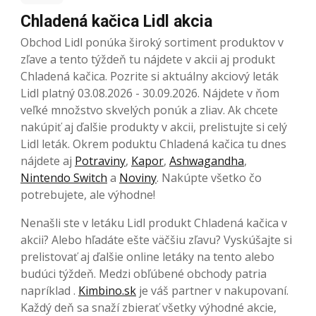
Chladená kačica Lidl akcia
Obchod Lidl ponúka široký sortiment produktov v
zľave a tento týždeň tu nájdete v akcii aj produkt
Chladená kačica. Pozrite si aktuálny akciový leták
Lidl platný 03.08.2026 - 30.09.2026. Nájdete v ňom
veľké množstvo skvelých ponúk a zliav. Ak chcete
nakúpiť aj ďalšie produkty v akcii, prelistujte si celý
Lidl leták. Okrem poduktu Chladená kačica tu dnes
nájdete aj
Potraviny
,
Kapor
,
Ashwagandha
,
Nintendo Switch
a
Noviny
. Nakúpte všetko čo
potrebujete, ale výhodne!
Nenašli ste v letáku Lidl produkt Chladená kačica v
akcii? Alebo hľadáte ešte väčšiu zľavu? Vyskúšajte si
prelistovať aj ďalšie online letáky na tento alebo
budúci týždeň. Medzi obľúbené obchody patria
napríklad .
Kimbino.sk
je váš partner v nakupovaní.
Každý deň sa snaží zbierať všetky výhodné akcie,