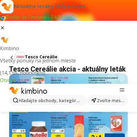
Aktuálne letáky vždy po ruke
Pridať do Chrome - ZADARMO
Kimbino
Tesco Cereálie
Všetky ponuky na jednom mieste
Tesco Cereálie akcia - aktuálny leták
(14,1 tis. hodnotení)
Otvoriť
Hľadajte obchody, kategórie, produkty...
Zvoľte mesto