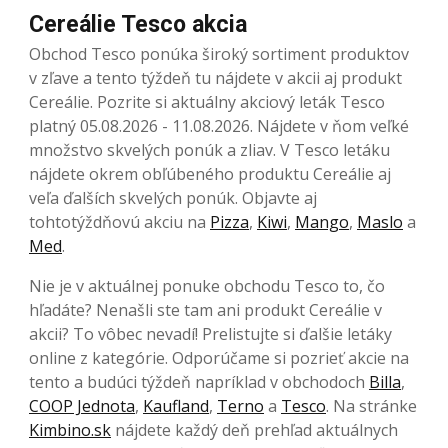
Cereálie Tesco akcia
Obchod Tesco ponúka široký sortiment produktov
v zľave a tento týždeň tu nájdete v akcii aj produkt
Cereálie. Pozrite si aktuálny akciový leták Tesco
platný 05.08.2026 - 11.08.2026. Nájdete v ňom veľké
množstvo skvelých ponúk a zliav. V Tesco letáku
nájdete okrem obľúbeného produktu Cereálie aj
veľa ďalších skvelých ponúk. Objavte aj
tohtotýždňovú akciu na
Pizza
,
Kiwi
,
Mango
,
Maslo
a
Med
.
Nie je v aktuálnej ponuke obchodu Tesco to, čo
hľadáte? Nenašli ste tam ani produkt Cereálie v
akcii? To vôbec nevadí! Prelistujte si ďalšie letáky
online z kategórie. Odporúčame si pozrieť akcie na
tento a budúci týždeň napríklad v obchodoch
Billa
,
COOP Jednota
,
Kaufland
,
Terno
a
Tesco
. Na stránke
Kimbino.sk
nájdete každý deň prehľad aktuálnych