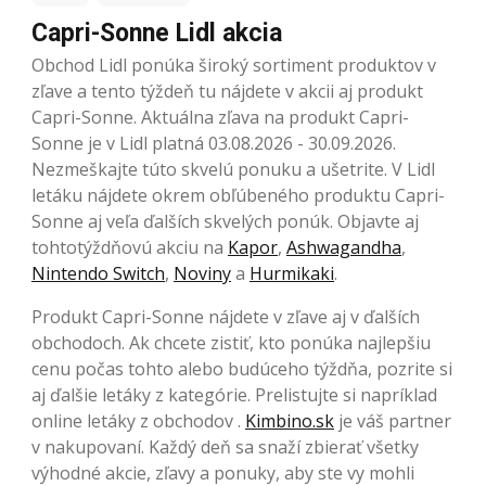
Capri-Sonne Lidl akcia
Obchod Lidl ponúka široký sortiment produktov v
zľave a tento týždeň tu nájdete v akcii aj produkt
Capri-Sonne. Aktuálna zľava na produkt Capri-
Sonne je v Lidl platná 03.08.2026 - 30.09.2026.
Nezmeškajte túto skvelú ponuku a ušetrite. V Lidl
letáku nájdete okrem obľúbeného produktu Capri-
Sonne aj veľa ďalších skvelých ponúk. Objavte aj
tohtotýždňovú akciu na
Kapor
,
Ashwagandha
,
Nintendo Switch
,
Noviny
a
Hurmikaki
.
Produkt Capri-Sonne nájdete v zľave aj v ďalších
obchodoch. Ak chcete zistiť, kto ponúka najlepšiu
cenu počas tohto alebo budúceho týždňa, pozrite si
aj ďalšie letáky z kategórie. Prelistujte si napríklad
online letáky z obchodov .
Kimbino.sk
je váš partner
v nakupovaní. Každý deň sa snaží zbierať všetky
výhodné akcie, zľavy a ponuky, aby ste vy mohli