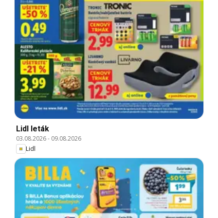
Lidl leták
03.08.2026
-
09.08.2026
Lidl