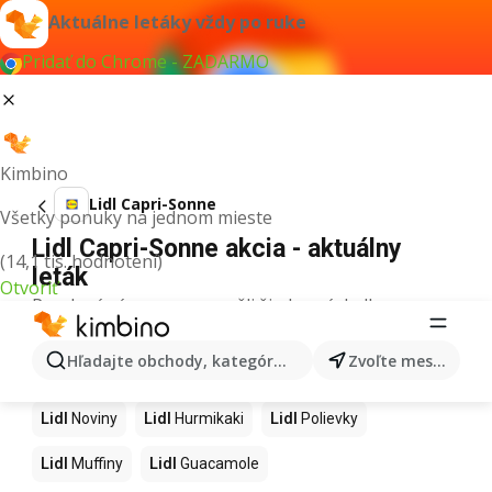
Aktuálne letáky vždy po ruke
Pridať do Chrome - ZADARMO
Kimbino
Lidl Capri-Sonne
Všetky ponuky na jednom mieste
Lidl Capri-Sonne akcia - aktuálny
(14,1 tis. hodnotení)
leták
Otvoriť
Pre daný výraz sme nenašli žiadne výsledky.
Ďalšie produkty v obchodoch Lidl
Hľadajte obchody, kategórie, produkty...
Zvoľte mesto
Lidl
Kapor
Lidl
Ashwagandha
Lidl
Nintendo Switch
Lidl
Noviny
Lidl
Hurmikaki
Lidl
Polievky
Lidl
Muffiny
Lidl
Guacamole