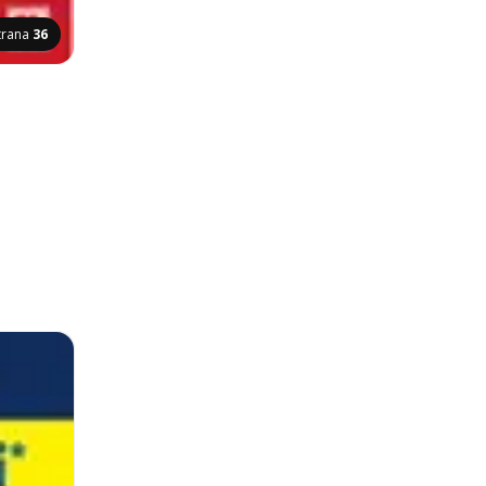
trana
36