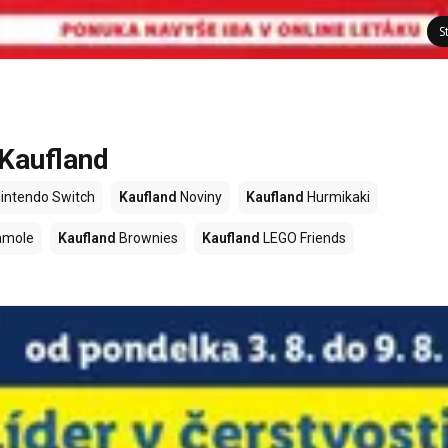
S
 Kaufland
intendo Switch
Kaufland
Noviny
Kaufland
Hurmikaki
amole
Kaufland
Brownies
Kaufland
LEGO Friends