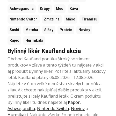
Ashwagandha
Krúpy
Med
Káva
Nintendo Switch
Zmrzlina
Mäso
Tiramisu
Sushi
Matcha
Šišky
Protein
Noviny
Rajec
Hurmikaki
Bylinný likér Kaufland akcia
Obchod Kaufland ponúka široký sortiment
produktov v zľave a tento týždeň tu nájdete v akcii
aj produkt Bylinný likér. Pozrite si aktuálny akciový
leták Kaufland platný 06.08.2026 - 12.08.2026.
Nájdete v ňom veľké množstvo skvelých ponúk a
zliav. Ak chcete nakúpiť aj ďalšie produkty v akcii,
prelistujte si celý Kaufland leták. Okrem poduktu
Bylinný likér tu dnes nájdete aj
Kapor
,
Ashwagandha
,
Nintendo Switch
,
Noviny
a
Hurmikaki
. Nakúpte všetko čo potrebujete, ale