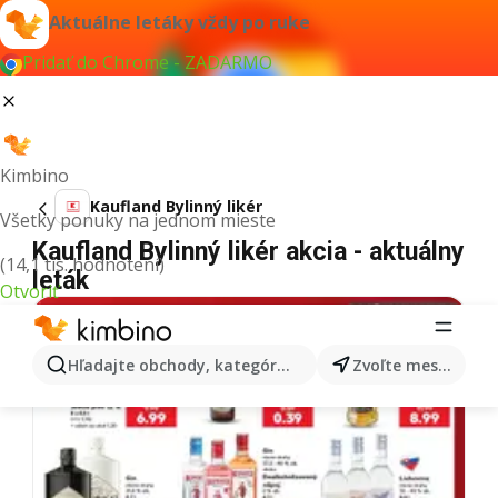
Aktuálne letáky vždy po ruke
Pridať do Chrome - ZADARMO
Kimbino
Kaufland Bylinný likér
Všetky ponuky na jednom mieste
Kaufland Bylinný likér akcia - aktuálny
(14,1 tis. hodnotení)
leták
Otvoriť
Hľadajte obchody, kategórie, produkty...
Zvoľte mesto