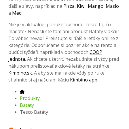
ďalšie zľavy, napríklad na
Pizza
,
Kiwi
,
Mango
,
Maslo
a
Med
.
Nie je v aktuálnej ponuke obchodu Tesco to, čo
hľadáte? Nenašli ste tam ani produkt Batáty v akcii?
To vôbec nevadí! Prelistujte si ďalšie letáky online z
kategórie. Odporúčame si pozrieť akcie na tento a
budúci týždeň napríklad v obchodoch
COOP
Jednota
. Ak chcete ušetriť, nezabudnite si vždy pred
nákupom prelistovať akciové letáky na stránke
Kimbino.sk
. A aby ste mali akcie vždy po ruke,
stiahnite si aj našu aplikáciu
Kimbino app
.
Produkty
Batáty
Tesco Batáty