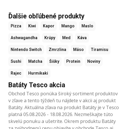
Ďalšie obľúbené produkty
Pizza
Kiwi
Kapor
Mango
Maslo
Ashwagandha
Krúpy
Med
Káva
Nintendo Switch
Zmrzlina
Mäso
Tiramisu
Sushi
Matcha
Šišky
Protein
Noviny
Rajec
Hurmikaki
Batáty Tesco akcia
Obchod Tesco ponúka široký sortiment produktov
v zľave a tento týždeň tu nájdete v akcii aj produkt
Batáty. Aktuálna zľava na produkt Batáty je v Tesco
platná 05.08.2026 - 18.08.2026. Nezmeškajte túto
skvelú ponuku a ušetrite. Okrem produktu Batáty
za zvýhodnenú cenu objavíte v obchode Tesco aj