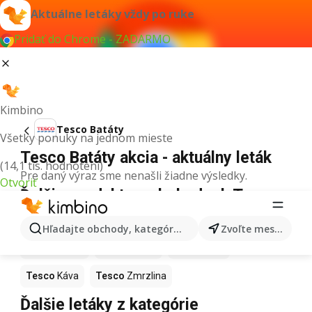
Aktuálne letáky vždy po ruke
Pridať do Chrome - ZADARMO
Kimbino
Tesco Batáty
Všetky ponuky na jednom mieste
Tesco Batáty akcia - aktuálny leták
(14,1 tis. hodnotení)
Pre daný výraz sme nenašli žiadne výsledky.
Otvoriť
Ďalšie produkty v obchodoch Tesco
Tesco
Pizza
Tesco
Kiwi
Tesco
Mango
Hľadajte obchody, kategórie, produkty...
Zvoľte mesto
Tesco
Maslo
Tesco
Krúpy
Tesco
Med
Tesco
Káva
Tesco
Zmrzlina
Ďalšie letáky z kategórie