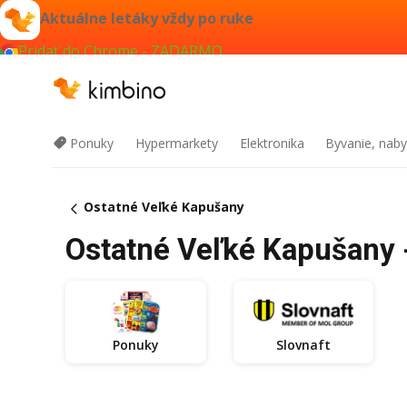
Aktuálne letáky vždy po ruke
Pridať do Chrome - ZADARMO
Ponuky
Hypermarkety
Elektronika
Byvanie, naby
Ostatné Veľké Kapušany
Ostatné Veľké Kapušany -
Ponuky
Slovnaft