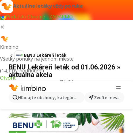
Aktuálne letáky vždy po ruke
Pridať do Chrome - ZADARMO
Kimbino
BENU Lekáreň leták
Všetky ponuky na jednom mieste
BENU Lekáreň leták od 01.06.2026 »
(14,1 tis. hodnotení)
aktuálna akcia
Otvoriť
REKLAMA
Hľadajte obchody, kategórie, produkty...
Zvoľte mesto