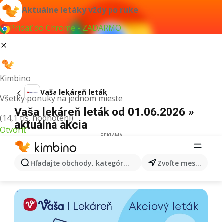
Aktuálne letáky vždy po ruke
Pridať do Chrome - ZADARMO
Kimbino
Vaša lekáreň leták
Všetky ponuky na jednom mieste
Vaša lekáreň leták od 01.06.2026 »
(14,1 tis. hodnotení)
aktuálna akcia
Otvoriť
REKLAMA
Hľadajte obchody, kategórie, produkty...
Zvoľte mesto