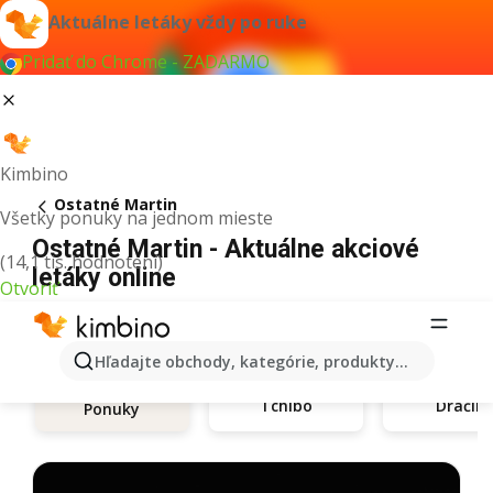
Aktuálne letáky vždy po ruke
Pridať do Chrome - ZADARMO
Kimbino
Ostatné Martin
Všetky ponuky na jednom mieste
Ostatné Martin - Aktuálne akciové
(14,1 tis. hodnotení)
letáky online
Otvoriť
Hľadajte obchody, kategórie, produkty...
Tchibo
Dráčik
Ponuky