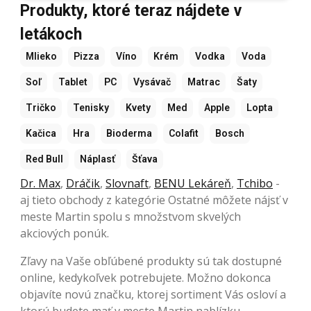
Produkty, ktoré teraz nájdete v
letákoch
Mlieko
Pizza
Víno
Krém
Vodka
Voda
Soľ
Tablet
PC
Vysávač
Matrac
Šaty
Tričko
Tenisky
Kvety
Med
Apple
Lopta
Kačica
Hra
Bioderma
Colafit
Bosch
Red Bull
Náplasť
Šťava
Dr. Max
,
Dráčik
,
Slovnaft
,
BENU Lekáreň
,
Tchibo
-
aj tieto obchody z kategórie Ostatné môžete nájsť v
meste Martin spolu s množstvom skvelých
akciových ponúk.
Zľavy na Vaše obľúbené produkty sú tak dostupné
online, kedykoľvek potrebujete. Možno dokonca
objavíte novú značku, ktorej sortiment Vás osloví a
ktorú budete mať v meste Martin nablízku.