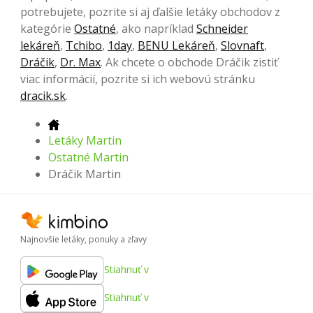
potrebujete, pozrite si aj ďalšie letáky obchodov z
kategórie
Ostatné
, ako napríklad
Schneider
lekáreň
,
Tchibo
,
1day
,
BENU Lekáreň
,
Slovnaft
,
Dráčik
,
Dr. Max
. Ak chcete o obchode Dráčik zistiť
viac informácií, pozrite si ich webovú stránku
dracik.sk
.
Letáky Martin
Ostatné Martin
Dráčik Martin
Najnovšie letáky, ponuky a zľavy
Stiahnuť v
Stiahnuť v