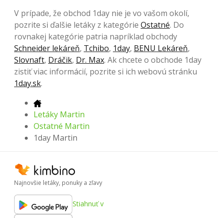
V prípade, že obchod 1day nie je vo vašom okolí,
pozrite si ďalšie letáky z kategórie
Ostatné
. Do
rovnakej kategórie patria napríklad obchody
Schneider lekáreň
,
Tchibo
,
1day
,
BENU Lekáreň
,
Slovnaft
,
Dráčik
,
Dr. Max
. Ak chcete o obchode 1day
zistiť viac informácií, pozrite si ich webovú stránku
1day.sk
.
Letáky Martin
Ostatné Martin
1day Martin
Najnovšie letáky, ponuky a zľavy
Stiahnuť v