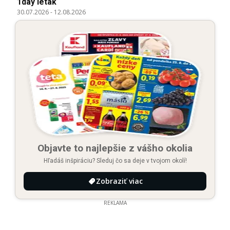
1day leták
30.07.2026
-
12.08.2026
Objavte to najlepšie z vášho okolia
Hľadáš inšpiráciu? Sleduj čo sa deje v tvojom okolí!
Zobraziť viac
REKLAMA