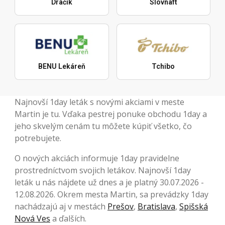
Dráčik
Slovnaft
BENU Lekáreň
Tchibo
Najnovší 1day leták s novými akciami v meste
Martin je tu. Vďaka pestrej ponuke obchodu 1day a
jeho skvelým cenám tu môžete kúpiť všetko, čo
potrebujete.
O nových akciách informuje 1day pravidelne
prostredníctvom svojich letákov. Najnovší 1day
leták u nás nájdete už dnes a je platný 30.07.2026 -
12.08.2026. Okrem mesta Martin, sa prevádzky 1day
nachádzajú aj v mestách
Prešov
,
Bratislava
,
Spišská
Nová Ves
a ďalších.