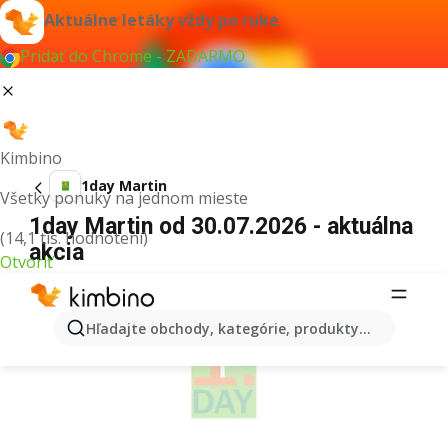
Aktuálne letáky vždy po ruke
Pridať do Chrome - ZADARMO
Kimbino
1day Martin
Všetky ponuky na jednom mieste
1day Martin od 30.07.2026 - aktuálna
(14,1 tis. hodnotení)
akcia
Otvoriť
REKLAMA
Hľadajte obchody, kategórie, produkty...