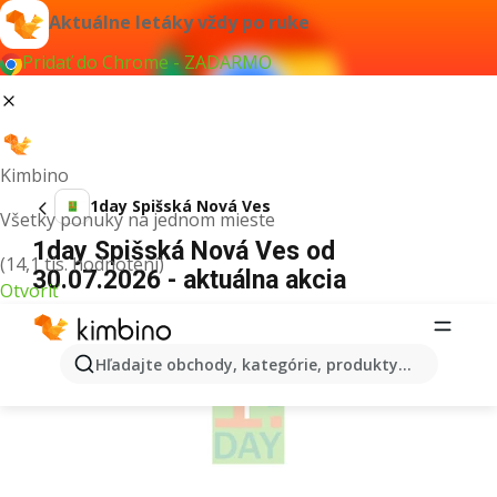
Aktuálne letáky vždy po ruke
Pridať do Chrome - ZADARMO
Kimbino
1day Spišská Nová Ves
Všetky ponuky na jednom mieste
1day Spišská Nová Ves od
(14,1 tis. hodnotení)
30.07.2026 - aktuálna akcia
Otvoriť
REKLAMA
Hľadajte obchody, kategórie, produkty...