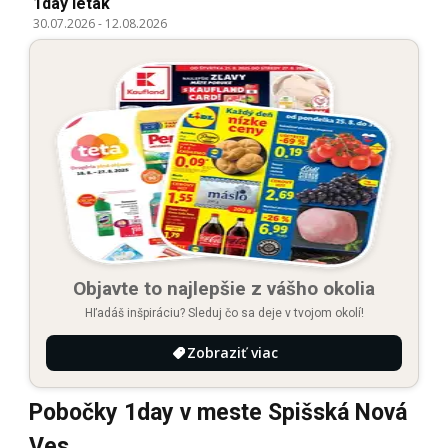
1day leták
30.07.2026
-
12.08.2026
Objavte to najlepšie z vášho okolia
Hľadáš inšpiráciu? Sleduj čo sa deje v tvojom okolí!
Zobraziť viac
Pobočky 1day v meste Spišská Nová
Ves