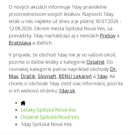
O nových akciách informuje 1day pravidelne
prostredníctvom svojich letákov. Najnovší 1day
leták u nás nájdete už dnes a je platný 30.07.2026 -
12.08.2026. Okrem mesta Spišská Nová Ves, sa
prevádzky 1day nachádzajú aj v mestách
Prešov
a
Bratislava
a ďalších.
V prípade, že obchod 1day nie je vo vašom okolí,
pozrite si ďalšie letáky z kategórie
Ostatné
. Do
rovnakej kategórie patria napríklad obchody
Dr.
Max
,
Dráčik
,
Slovnaft
,
BENU Lekáreň
a
1day
. Ak
chcete o obchode 1day zistiť viac informácií, pozrite
si ich webovú stránku
1day.sk
.
Letáky Spišská Nová Ves
Ostatné Spišská Nová Ves
1day Spišská Nová Ves