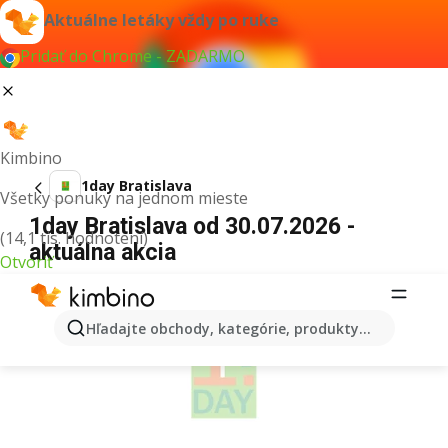
Aktuálne letáky vždy po ruke
Pridať do Chrome - ZADARMO
Kimbino
1day Bratislava
Všetky ponuky na jednom mieste
1day Bratislava od 30.07.2026 -
(14,1 tis. hodnotení)
aktuálna akcia
Otvoriť
REKLAMA
Hľadajte obchody, kategórie, produkty...