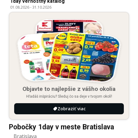
1day vernostný katalóg
01.08.2026
-
31.10.2026
Objavte to najlepšie z vášho okolia
Hľadáš inšpiráciu? Sleduj čo sa deje v tvojom okolí!
Zobraziť viac
Pobočky 1day v meste Bratislava
Bratislava