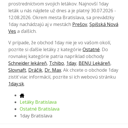
prostredníctvom svojich letákov. Najnovší 1day
leták u nás nájdete už dnes a je platný 30.07.2026 -
12.08.2026. Okrem mesta Bratislava, sa prevádzky
1day nachádzajú aj v mestách
Prešov
,
Spišská Nová
Ves
a ďalších.
V prípade, že obchod 1day nie je vo vašom okolí,
pozrite si ďalšie letáky z kategórie
Ostatné
. Do
rovnakej kategórie patria napríklad obchody
Schneider lekáreň
,
Tchibo
,
1day
,
BENU Lekáreň
,
Slovnaft
,
Dráčik
,
Dr. Max
. Ak chcete o obchode 1day
zistiť viac informácií, pozrite si ich webovú stránku
1day.sk
.
Letáky Bratislava
Ostatné Bratislava
1day Bratislava