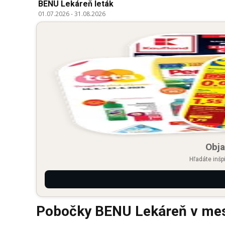
BENU Lekáreň leták
01.07.2026
-
31.08.2026
Obja
Hľadáte inšp
Pobočky BENU Lekáreň v mes