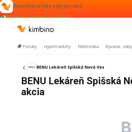
Aktuálne letáky vždy po ruke
Pridať do Chrome - ZADARMO
Ponuky
Hypermarkety
Elektronika
Bývanie, náby
BENU Lekáreň Spišská Nová Ves
BENU Lekáreň Spišská No
akcia