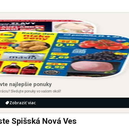
vte najlepšie ponuky
iráciu? Sledujte ponuky vo vašom okolí!
Zobraziť viac
te Spišská Nová Ves