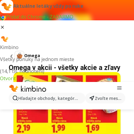
Aktuálne letáky vždy po ruke
Pridať do Chrome - ZADARMO
Kimbino
Omega
Všetky ponuky na jednom mieste
Omega v akcii - všetky akcie a zľavy
(14,1 tis. hodnotení)
Otvoriť
Hľadajte obchody, kategórie, produkty...
Zvoľte mesto