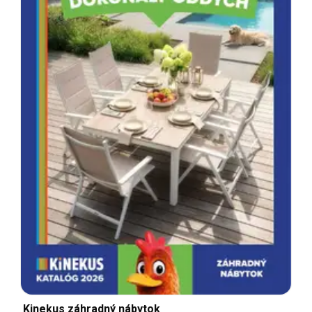
Kinekus záhradný nábytok