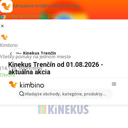
Aktuálne letáky vždy po ruke
Pridať do Chrome - ZADARMO
Kimbino
Kinekus Trenčín
Všetky ponuky na jednom mieste
Kinekus Trenčín od 01.08.2026 -
(14,1 tis. hodnotení)
aktuálna akcia
Otvoriť
REKLAMA
Hľadajte obchody, kategórie, produkty...