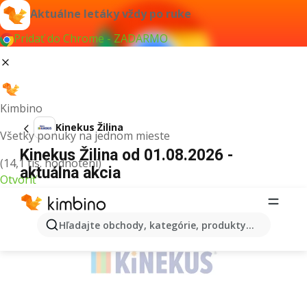
Aktuálne letáky vždy po ruke
Pridať do Chrome - ZADARMO
Kimbino
Kinekus Žilina
Všetky ponuky na jednom mieste
Kinekus Žilina od 01.08.2026 -
(14,1 tis. hodnotení)
aktuálna akcia
Otvoriť
REKLAMA
Hľadajte obchody, kategórie, produkty...