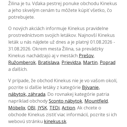
Žilina je tu. Vďaka pestrej ponuke obchodu Kinekus
a jeho skvelým cenám tu môžete kúpiť všetko, čo
potrebujete.
O nových akciách informuje Kinekus pravidelne
prostredníctvom svojich letákov. Najnovší Kinekus
leták u nás nájdete už dnes a je platný 01.08.2026 -
31.08.2026. Okrem mesta Žilina, sa prevádzky
Kinekus nachádzajú aj v mestách
Prešov
,
Ružomberok
,
Bratislava
,
Prievidza
,
Martin
,
Poprad
a ďalších.
V prípade, že obchod Kinekus nie je vo vašom okolí,
pozrite si ďalšie letáky z kategórie
Bývanie,
nábytok, záhrada
. Do rovnakej kategórie patria
napríklad obchody
Sconto nábytok
,
Mountfield
,
Möbelix
,
OBI
,
JYSK
,
TEDi
,
Action
. Ak chcete o
obchode Kinekus zistiť viac informácií, pozrite si ich
webovú stránku
kinekus.sk
.