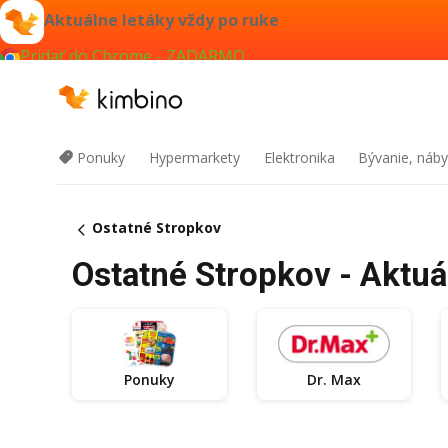
Aktuálne letáky vždy po ruke
Pridať do Chrome - ZADARMO
Ponuky
Hypermarkety
Elektronika
Bývanie, náby
Ostatné Stropkov
Ostatné Stropkov - Aktuá
Ponuky
Dr. Max