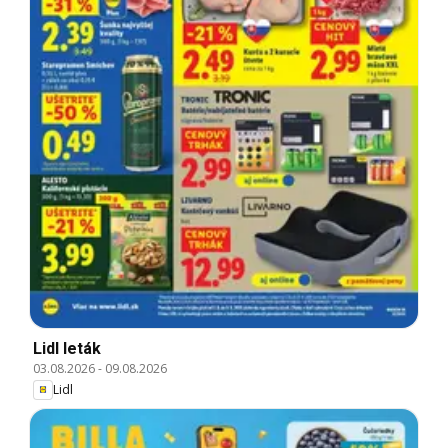
Lidl leták
03.08.2026
-
09.08.2026
Lidl