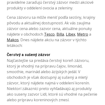
pravidelne zaraďujú čerstvý zázvor medzi akciové
produkty v oddelení ovocia a zeleniny.
Cena zázvoru sa môže meniť podľa sezóny, krajiny
pôvodu a aktuálnej dostupnosti. Ak vás zaujíma
zázvor cena alebo zazvor cena, aktuálne ponuky
nájdete v obchodoch
Tesco
,
Billa
,
Libex
,
Metro
a
Makos
. Dnes nájdete akciu na zázvor v týchto
letákoch:
Čerstvý a sušený zázvor
Najčastejšie sa predáva čerstvý koreň zázvoru,
ktorý je vhodný na prípravu čajov, limonád,
smoothie, marinád alebo ázijských jedál. V
obchodoch je však dostupný aj sušený a mletý
zázvor, ktorý nájdete najmä v oddelení korenín.
Niektorí zákazníci preto vyhľadávajú aj produkty
ako suseny zazvor Lidl, ktoré sú vhodné na pečenie
alebo prípravu koreninových zmesí.