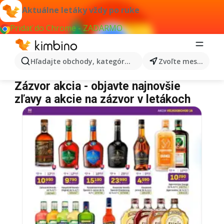
Aktuálne letáky vždy po ruke
Pridať do Chrome - ZADARMO
Hľadajte obchody, kategórie, produkty...
Zvoľte mesto
Zázvor
Zázvor akcia - objavte najnovšie
zľavy a akcie na zázvor v letákoch