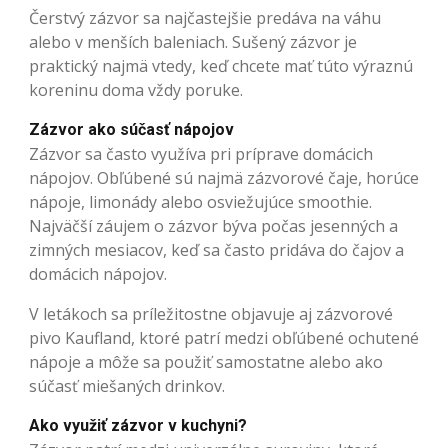
Čerstvý zázvor sa najčastejšie predáva na váhu
alebo v menších baleniach. Sušený zázvor je
praktický najmä vtedy, keď chcete mať túto výraznú
koreninu doma vždy poruke.
Zázvor ako súčasť nápojov
Zázvor sa často využíva pri príprave domácich
nápojov. Obľúbené sú najmä zázvorové čaje, horúce
nápoje, limonády alebo osviežujúce smoothie.
Najväčší záujem o zázvor býva počas jesenných a
zimných mesiacov, keď sa často pridáva do čajov a
domácich nápojov.
V letákoch sa príležitostne objavuje aj zázvorové
pivo Kaufland, ktoré patrí medzi obľúbené ochutené
nápoje a môže sa použiť samostatne alebo ako
súčasť miešaných drinkov.
Ako využiť zázvor v kuchyni?