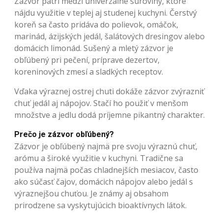
Zázvor patrí medzi univerzálne suroviny, ktoré
nájdu využitie v teplej aj studenej kuchyni. Čerstvý
koreň sa často pridáva do polievok, omáčok,
marinád, ázijských jedál, šalátových dresingov alebo
domácich limonád. Sušený a mletý zázvor je
obľúbený pri pečení, príprave dezertov,
koreninových zmesí a sladkých receptov.
Vďaka výraznej ostrej chuti dokáže zázvor zvýrazniť
chuť jedál aj nápojov. Stačí ho použiť v menšom
množstve a jedlu dodá príjemne pikantný charakter.
Prečo je zázvor obľúbený?
Zázvor je obľúbený najmä pre svoju výraznú chuť,
arómu a široké využitie v kuchyni. Tradične sa
používa najmä počas chladnejších mesiacov, často
ako súčasť čajov, domácich nápojov alebo jedál s
výraznejšou chuťou. Je známy aj obsahom
prirodzene sa vyskytujúcich bioaktívnych látok.