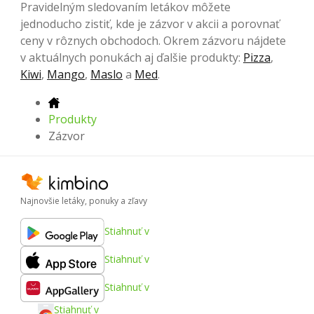
Pravidelným sledovaním letákov môžete
jednoducho zistiť, kde je zázvor v akcii a porovnať
ceny v rôznych obchodoch. Okrem zázvoru nájdete
v aktuálnych ponukách aj ďalšie produkty:
Pizza
,
Kiwi
,
Mango
,
Maslo
a
Med
.
Produkty
Zázvor
Najnovšie letáky, ponuky a zľavy
Stiahnuť v
Stiahnuť v
Stiahnuť v
Stiahnuť v