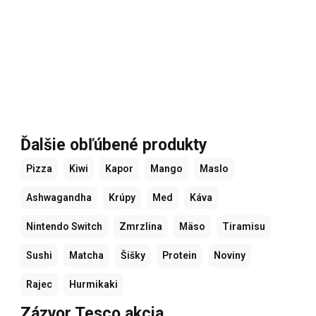
Ďalšie obľúbené produkty
Pizza
Kiwi
Kapor
Mango
Maslo
Ashwagandha
Krúpy
Med
Káva
Nintendo Switch
Zmrzlina
Mäso
Tiramisu
Sushi
Matcha
Šišky
Protein
Noviny
Rajec
Hurmikaki
Zázvor Tesco akcia