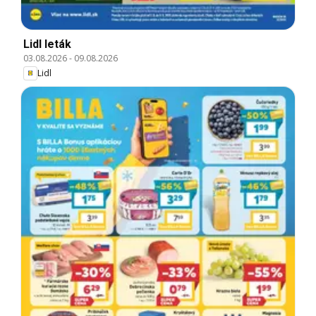
Lidl leták
03.08.2026
-
09.08.2026
Lidl