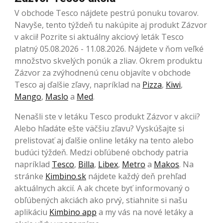
V obchode Tesco nájdete pestrú ponuku tovarov.
Navyše, tento týždeň tu nakúpite aj produkt Zázvor
v akcii! Pozrite si aktuálny akciový leták Tesco
platný 05.08.2026 - 11.08.2026. Nájdete v ňom veľké
množstvo skvelých ponúk a zliav. Okrem produktu
Zázvor za zvýhodnenú cenu objavíte v obchode
Tesco aj ďalšie zľavy, napríklad na
Pizza
,
Kiwi
,
Mango
,
Maslo
a
Med
.
Nenašli ste v letáku Tesco produkt Zázvor v akcii?
Alebo hľadáte ešte väčšiu zľavu? Vyskúšajte si
prelistovať aj ďalšie online letáky na tento alebo
budúci týždeň. Medzi obľúbené obchody patria
napríklad
Tesco
,
Billa
,
Libex
,
Metro
a
Makos
. Na
stránke
Kimbino.sk
nájdete každý deň prehľad
aktuálnych akcií. A ak chcete byť informovaný o
obľúbených akciách ako prvý, stiahnite si našu
aplikáciu
Kimbino app
a my vás na nové letáky a