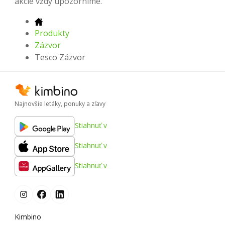
akcie vždy upozorníme.
Produkty
Zázvor
Tesco Zázvor
Najnovšie letáky, ponuky a zľavy
Stiahnuť v
Stiahnuť v
Stiahnuť v
Kimbino