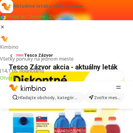
Aktuálne letáky vždy po ruke
Pridať do Chrome - ZADARMO
Kimbino
Tesco Zázvor
Všetky ponuky na jednom mieste
Tesco Zázvor akcia - aktuálny leták
(14,1 tis. hodnotení)
Otvoriť
Hľadajte obchody, kategórie, produkty...
Zvoľte mesto