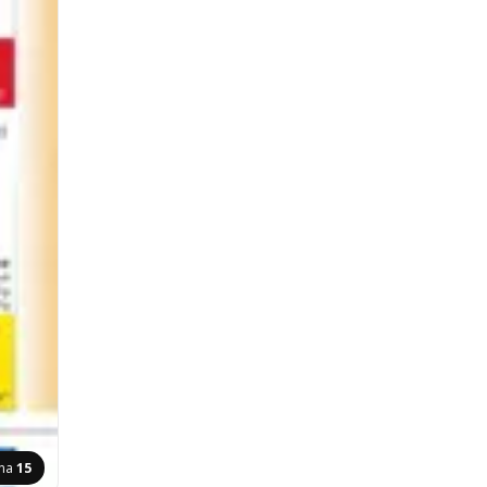
ana
15