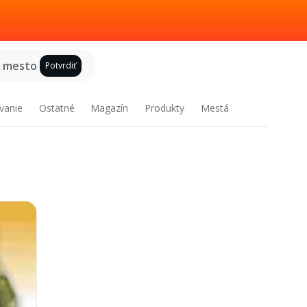
e mesto
Potvrdiť
vanie
Ostatné
Magazín
Produkty
Mestá