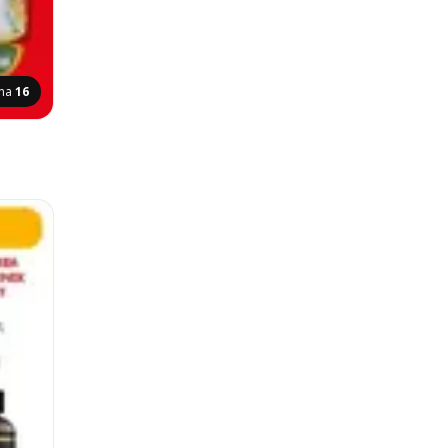
ana
16