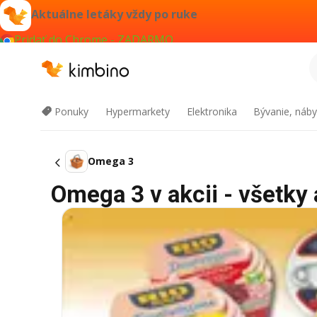
Aktuálne letáky vždy po ruke
Pridať do Chrome - ZADARMO
Ponuky
Hypermarkety
Elektronika
Bývanie, náby
Omega 3
Omega 3 v akcii - všetky 