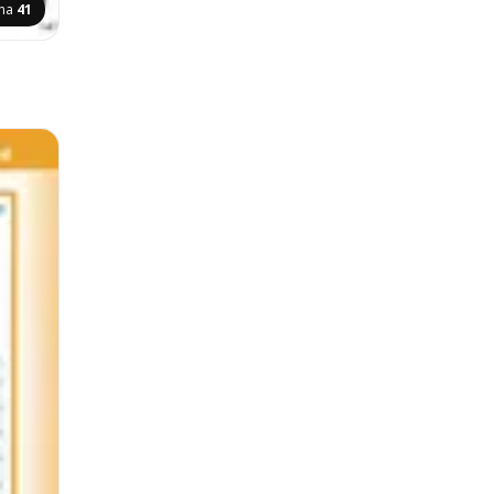
ana
41