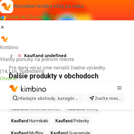
Aktuálne letáky vždy po ruke
Pridať do Chrome - ZADARMO
Kimbino
Kaufland undefined
Všetky ponuky na jednom mieste
Pre daný výraz sme nenašli žiadne výsledky.
(14,1 tis. hodnotení)
Ďalšie produkty v obchodoch
Otvoriť
Kaufland
Kaufland
Kapor
Kaufland
Ashwagandha
Hľadajte obchody, kategórie, produkty...
Zvoľte mesto
Kaufland
Nintendo Switch
Kaufland
Noviny
Kaufland
Hurmikaki
Kaufland
Polievky
Kaufland
Muffiny
Kaufland
Guacamole