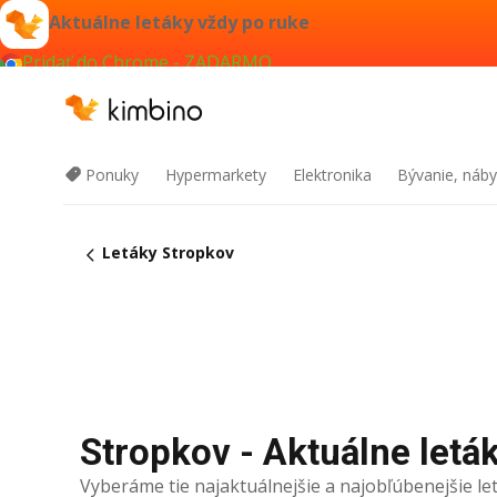
Aktuálne letáky vždy po ruke
Pridať do Chrome - ZADARMO
Ponuky
Hypermarkety
Elektronika
Bývanie, náby
Letáky Stropkov
Stropkov - Aktuálne leták
Vyberáme tie najaktuálnejšie a najobľúbenejšie let