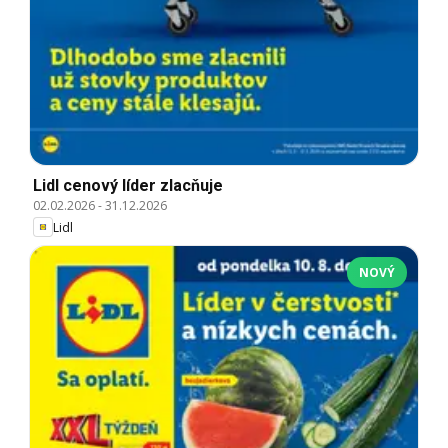
Lidl cenový líder zlacňuje
02.02.2026
-
31.12.2026
Lidl
NOVÝ