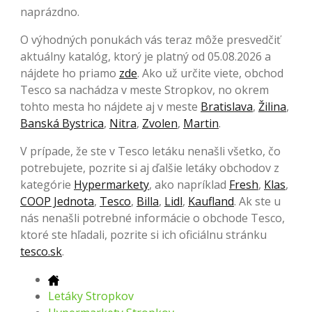
naprázdno.
O výhodných ponukách vás teraz môže presvedčiť
aktuálny katalóg, ktorý je platný od 05.08.2026 a
nájdete ho priamo
zde
. Ako už určite viete, obchod
Tesco sa nachádza v meste Stropkov, no okrem
tohto mesta ho nájdete aj v meste
Bratislava
,
Žilina
,
Banská Bystrica
,
Nitra
,
Zvolen
,
Martin
.
V prípade, že ste v Tesco letáku nenašli všetko, čo
potrebujete, pozrite si aj ďalšie letáky obchodov z
kategórie
Hypermarkety
, ako napríklad
Fresh
,
Klas
,
COOP Jednota
,
Tesco
,
Billa
,
Lidl
,
Kaufland
. Ak ste u
nás nenašli potrebné informácie o obchode Tesco,
ktoré ste hľadali, pozrite si ich oficiálnu stránku
tesco.sk
.
Letáky Stropkov