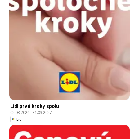
Lidl prvé kroky spolu
02.03.2026
-
31.03.2027
Lidl