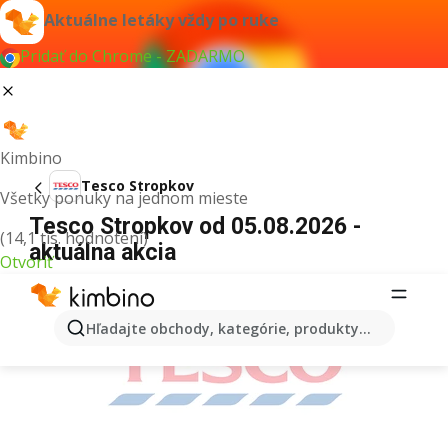
Aktuálne letáky vždy po ruke
Pridať do Chrome - ZADARMO
Kimbino
Tesco Stropkov
Všetky ponuky na jednom mieste
Tesco Stropkov od 05.08.2026 -
(14,1 tis. hodnotení)
aktuálna akcia
Otvoriť
REKLAMA
Hľadajte obchody, kategórie, produkty...