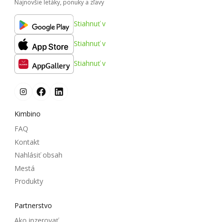
Najnovšie letáky, ponuky a zľavy
Stiahnuť v
Stiahnuť v
Stiahnuť v
Kimbino
FAQ
Kontakt
Nahlásiť obsah
Mestá
Produkty
Partnerstvo
Ako inzerovať