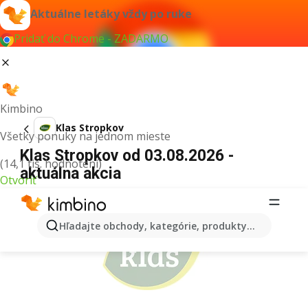
Aktuálne letáky vždy po ruke
Pridať do Chrome - ZADARMO
Kimbino
Klas Stropkov
Všetky ponuky na jednom mieste
Klas Stropkov od 03.08.2026 -
(14,1 tis. hodnotení)
aktuálna akcia
Otvoriť
REKLAMA
Hľadajte obchody, kategórie, produkty...