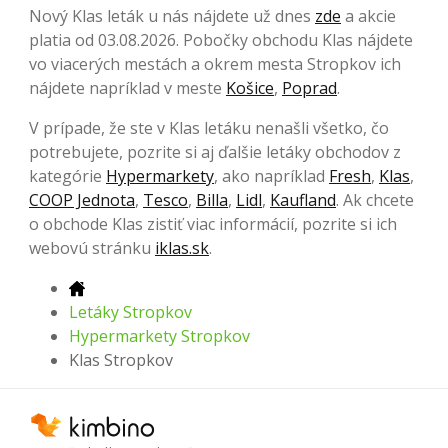
Nový Klas leták u nás nájdete už dnes
zde
a akcie
platia od 03.08.2026. Pobočky obchodu Klas nájdete
vo viacerých mestách a okrem mesta Stropkov ich
nájdete napríklad v meste
Košice
,
Poprad
.
V prípade, že ste v Klas letáku nenašli všetko, čo
potrebujete, pozrite si aj ďalšie letáky obchodov z
kategórie
Hypermarkety
, ako napríklad
Fresh
,
Klas
,
COOP Jednota
,
Tesco
,
Billa
,
Lidl
,
Kaufland
. Ak chcete
o obchode Klas zistiť viac informácií, pozrite si ich
webovú stránku
iklas.sk
.
Letáky Stropkov
Hypermarkety Stropkov
Klas Stropkov