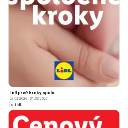
Lidl prvé kroky spolu
02.03.2026
-
31.03.2027
Lidl