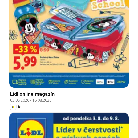
Lidl online magazín
03.08.2026
-
16.08.2026
Lidl