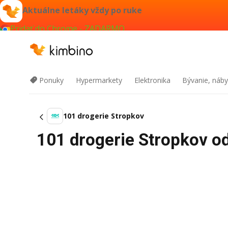
Aktuálne letáky vždy po ruke
Pridať do Chrome - ZADARMO
Ponuky
Hypermarkety
Elektronika
Bývanie, náby
101 drogerie Stropkov
101 drogerie Stropkov od