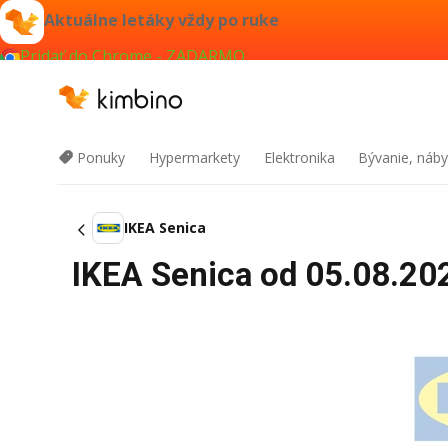
Aktuálne letáky vždy po ruke
Pridať do Chrome - ZADARMO
Ponuky
Hypermarkety
Elektronika
Bývanie, náby
IKEA Senica
IKEA Senica od 05.08.202