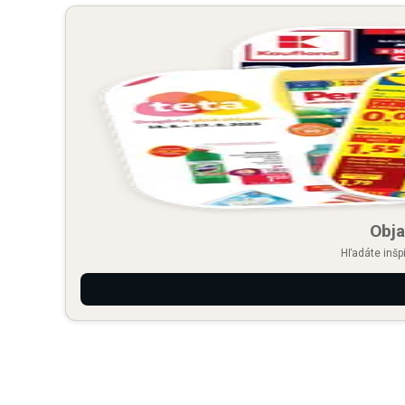
Obja
Hľadáte inšp