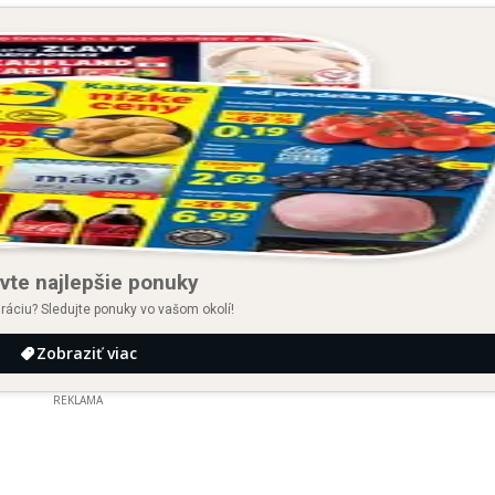
vte najlepšie ponuky
iráciu? Sledujte ponuky vo vašom okolí!
Zobraziť viac
REKLAMA