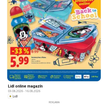
Lidl online magazín
03.08.2026
-
16.08.2026
Lidl
REKLAMA