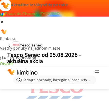
Aktuálne letáky vždy po ruke
Pridať do Chrome - ZADARMO
Kimbino
Tesco Senec
Všetky ponuky na jednom mieste
Tesco Senec od 05.08.2026 -
(14,1 tis. hodnotení)
aktuálna akcia
Otvoriť
REKLAMA
Hľadajte obchody, kategórie, produkty...