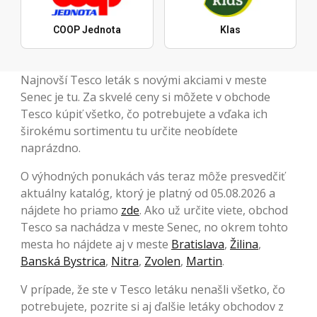
COOP Jednota
Klas
Najnovší Tesco leták s novými akciami v meste
Senec je tu. Za skvelé ceny si môžete v obchode
Tesco kúpiť všetko, čo potrebujete a vďaka ich
širokému sortimentu tu určite neobídete
naprázdno.
O výhodných ponukách vás teraz môže presvedčiť
aktuálny katalóg, ktorý je platný od 05.08.2026 a
nájdete ho priamo
zde
. Ako už určite viete, obchod
Tesco sa nachádza v meste Senec, no okrem tohto
mesta ho nájdete aj v meste
Bratislava
,
Žilina
,
Banská Bystrica
,
Nitra
,
Zvolen
,
Martin
.
V prípade, že ste v Tesco letáku nenašli všetko, čo
potrebujete, pozrite si aj ďalšie letáky obchodov z