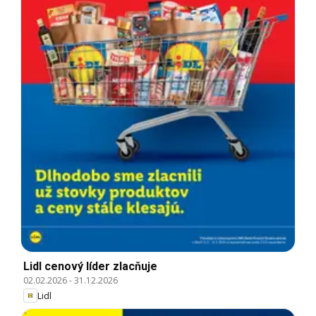
Lidl cenový líder zlacňuje
02.02.2026
-
31.12.2026
Lidl