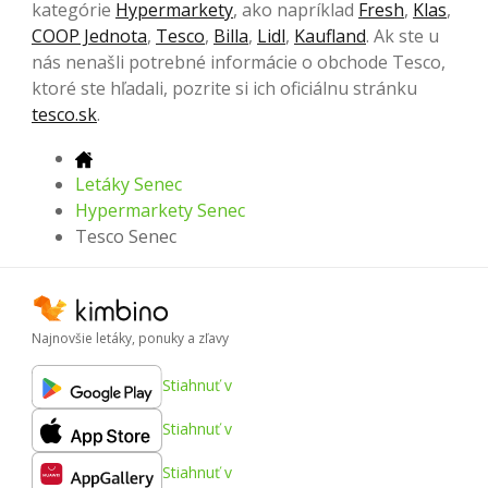
kategórie
Hypermarkety
, ako napríklad
Fresh
,
Klas
,
COOP Jednota
,
Tesco
,
Billa
,
Lidl
,
Kaufland
. Ak ste u
nás nenašli potrebné informácie o obchode Tesco,
ktoré ste hľadali, pozrite si ich oficiálnu stránku
tesco.sk
.
Letáky Senec
Hypermarkety Senec
Tesco Senec
Najnovšie letáky, ponuky a zľavy
Stiahnuť v
Stiahnuť v
Stiahnuť v