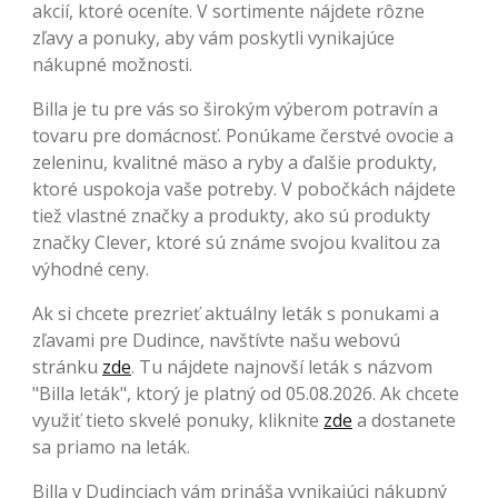
akcií, ktoré oceníte. V sortimente nájdete rôzne
zľavy a ponuky, aby vám poskytli vynikajúce
nákupné možnosti.
Billa je tu pre vás so širokým výberom potravín a
tovaru pre domácnosť. Ponúkame čerstvé ovocie a
zeleninu, kvalitné mäso a ryby a ďalšie produkty,
ktoré uspokoja vaše potreby. V pobočkách nájdete
tiež vlastné značky a produkty, ako sú produkty
značky Clever, ktoré sú známe svojou kvalitou za
výhodné ceny.
Ak si chcete prezrieť aktuálny leták s ponukami a
zľavami pre Dudince, navštívte našu webovú
stránku
zde
. Tu nájdete najnovší leták s názvom
"Billa leták", ktorý je platný od 05.08.2026. Ak chcete
využiť tieto skvelé ponuky, kliknite
zde
a dostanete
sa priamo na leták.
Billa v Dudinciach vám prináša vynikajúci nákupný