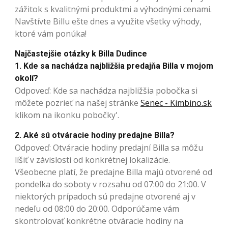
zážitok s kvalitnými produktmi a výhodnými cenami.
Navštívte Billu ešte dnes a využite všetky výhody,
ktoré vám ponúka!
Najčastejšie otázky k Billa Dudince
1. Kde sa nachádza najbližšia predajňa Billa v mojom
okolí?
Odpoveď: Kde sa nachádza najbližšia pobočka si
môžete pozrieť na našej stránke
Senec - Kimbino.sk
klikom na ikonku pobočky'.
2. Aké sú otváracie hodiny predajne Billa?
Odpoveď: Otváracie hodiny predajní Billa sa môžu
líšiť v závislosti od konkrétnej lokalizácie.
Všeobecne platí, že predajne Billa majú otvorené od
pondelka do soboty v rozsahu od 07:00 do 21:00. V
niektorých prípadoch sú predajne otvorené aj v
nedeľu od 08:00 do 20:00. Odporúčame vám
skontrolovať konkrétne otváracie hodiny na