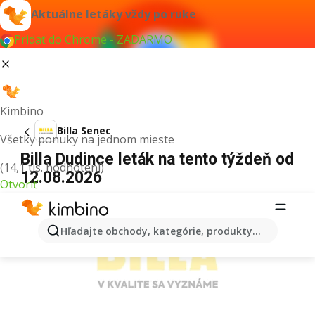
Aktuálne letáky vždy po ruke
Pridať do Chrome - ZADARMO
Kimbino
Billa Senec
Všetky ponuky na jednom mieste
Billa Dudince leták na tento týždeň od
(14,1 tis. hodnotení)
12.08.2026
Otvoriť
REKLAMA
Hľadajte obchody, kategórie, produkty...