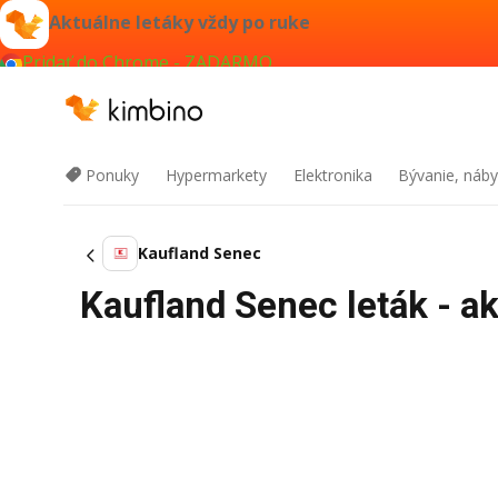
Aktuálne letáky vždy po ruke
Pridať do Chrome - ZADARMO
Ponuky
Hypermarkety
Elektronika
Bývanie, náby
Kaufland Senec
Kaufland Senec leták - a