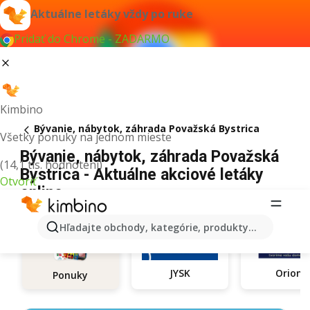
Aktuálne letáky vždy po ruke
Pridať do Chrome - ZADARMO
Kimbino
Bývanie, nábytok, záhrada Považská Bystrica
Všetky ponuky na jednom mieste
Bývanie, nábytok, záhrada Považská
(14,1 tis. hodnotení)
Bystrica - Aktuálne akciové letáky
Otvoriť
online
Hľadajte obchody, kategórie, produkty...
JYSK
Orion
Ponuky