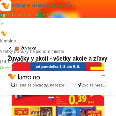
Aktuálne letáky vždy po ruke
Pridať do Chrome - ZADARMO
Kimbino
Žuvačky
Všetky ponuky na jednom mieste
Žuvačky v akcii - všetky akcie a zľavy
(14,1 tis. hodnotení)
Otvoriť
Hľadajte obchody, kategórie, produkty...
Zvoľte mesto