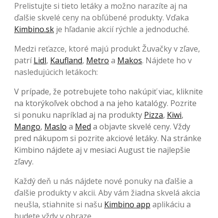
Prelistujte si tieto letáky a možno narazíte aj na
ďalšie skvelé ceny na obľúbené produkty. Vďaka
Kimbino.sk
je hľadanie akcií rýchle a jednoduché.
Medzi reťazce, ktoré majú produkt Žuvačky v zľave,
patrí
Lidl
,
Kaufland
,
Metro
a
Makos
. Nájdete ho v
nasledujúcich letákoch:
V prípade, že potrebujete toho nakúpiť viac, kliknite
na ktorýkoľvek obchod a na jeho katalógy. Pozrite
si ponuku napríklad aj na produkty
Pizza
,
Kiwi
,
Mango
,
Maslo
a
Med
a objavte skvelé ceny. Vždy
pred nákupom si pozrite akciové letáky. Na stránke
Kimbino nájdete aj v mesiaci August tie najlepšie
zľavy.
Každý deň u nás nájdete nové ponuky na ďalšie a
ďalšie produkty v akcii. Aby vám žiadna skvelá akcia
neušla, stiahnite si našu
Kimbino app
aplikáciu a
budete vždy v obraze.