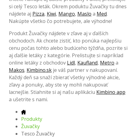
si celý Tesco leták. Okrem poduktu Žuvačky tu dnes
nájdete aj
Pizza
,
Kiwi
,
Mango
,
Maslo
a
Med
.
Nakúpte všetko čo potrebujete, ale výhodne!
Produkt Žuvačky nájdete v zľave aj v ďalších
obchodoch. Ak chcete zistiť, kto ponúka najlepšiu
cenu počas tohto alebo budúceho týždňa, pozrite si
aj ďalšie letáky z kategórie. Prelistujte si napríklad
online letáky z obchodov
Lidl
,
Kaufland
,
Metro
a
Makos
.
Kimbino.sk
je váš partner v nakupovaní.
Každý deň sa snaží zbierať všetky výhodné akcie,
zľavy a ponuky, aby ste vy mohli nakupovať
lacnejšie. Stiahnite si aj našu aplikáciu
Kimbino app
a ušetrite s nami.
Produkty
Žuvačky
Tesco Žuvačky