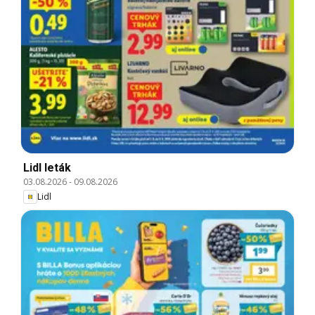
Lidl leták
03.08.2026
-
09.08.2026
Lidl