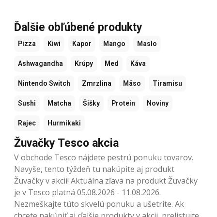
Ďalšie obľúbené produkty
Pizza
Kiwi
Kapor
Mango
Maslo
Ashwagandha
Krúpy
Med
Káva
Nintendo Switch
Zmrzlina
Mäso
Tiramisu
Sushi
Matcha
Šišky
Protein
Noviny
Rajec
Hurmikaki
Žuvačky Tesco akcia
V obchode Tesco nájdete pestrú ponuku tovarov.
Navyše, tento týždeň tu nakúpite aj produkt
Žuvačky v akcii! Aktuálna zľava na produkt Žuvačky
je v Tesco platná 05.08.2026 - 11.08.2026.
Nezmeškajte túto skvelú ponuku a ušetrite. Ak
chcete nakúpiť aj ďalšie produkty v akcii, prelistujte