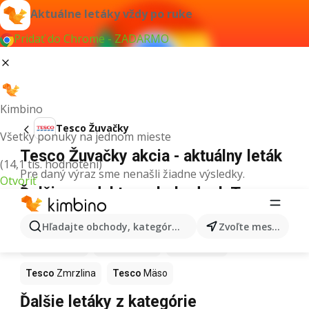
Aktuálne letáky vždy po ruke
Pridať do Chrome - ZADARMO
Kimbino
Tesco Žuvačky
Všetky ponuky na jednom mieste
Tesco Žuvačky akcia - aktuálny leták
(14,1 tis. hodnotení)
Pre daný výraz sme nenašli žiadne výsledky.
Otvoriť
Ďalšie produkty v obchodoch Tesco
Tesco
Pizza
Tesco
Kiwi
Tesco
Mango
Hľadajte obchody, kategórie, produkty...
Zvoľte mesto
Tesco
Maslo
Tesco
Krúpy
Tesco
Med
Tesco
Zmrzlina
Tesco
Mäso
Ďalšie letáky z kategórie