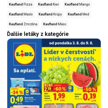
Kaufland
Pizza
Kaufland
Kiwi
Kaufland
Mango
Kaufland
Maslo
Kaufland
Krúpy
Kaufland
Med
Kaufland
Zmrzlina
Kaufland
Mäso
Ďalšie letáky z kategórie