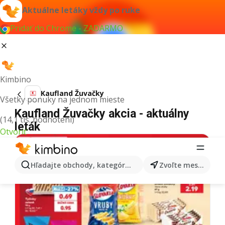
Aktuálne letáky vždy po ruke
Pridať do Chrome - ZADARMO
Kimbino
Kaufland Žuvačky
Všetky ponuky na jednom mieste
Kaufland Žuvačky akcia - aktuálny
(14,1 tis. hodnotení)
leták
Otvoriť
Hľadajte obchody, kategórie, produkty...
Zvoľte mesto