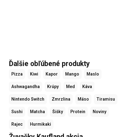
Ďalšie obľúbené produkty
Pizza
Kiwi
Kapor
Mango
Maslo
Ashwagandha
Krúpy
Med
Káva
Nintendo Switch
Zmrzlina
Mäso
Tiramisu
Sushi
Matcha
Šišky
Protein
Noviny
Rajec
Hurmikaki
Žuvačky Kaufland akcia