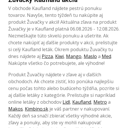
V obchode Kaufland nájdete pestrú ponuku
tovarov. Navyše, tento týždeň tu nakúpite aj
produkt Žuvačky v akcii! Aktuálna zľava na produkt
Žuvačky je v Kaufland platná 06.08.2026 - 12.08.2026.
Nezmeškajte túto skvelú ponuku a ušetrite. Ak
chcete nakúpiť aj ďalšie produkty v akcii, prelistujte
si celý Kaufland leták. Okrem poduktu Žuvačky tu
dnes nájdete aj
Pizza
,
Kiwi
,
Mango
,
Maslo
a
Med
.
Nakúpte všetko čo potrebujete, ale výhodne!
Produkt Žuvačky nájdete v zľave aj v ďalších
obchodoch. Ak chcete zistiť, kto ponúka najlepšiu
cenu počas tohto alebo budúceho týždňa, pozrite si
aj ďalšie letáky z kategórie. Prelistujte si napríklad
online letáky z obchodov
Lidl
,
Kaufland
,
Metro
a
Makos
.
Kimbino.sk
je váš partner v nakupovaní.
Každý deň sa snaží zbierať všetky výhodné akcie,
zľavy a ponuky, aby ste vy mohli nakupovať