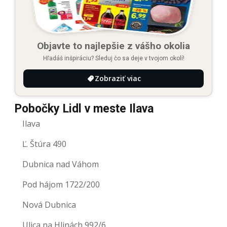
Objavte to najlepšie z vášho okolia
Hľadáš inšpiráciu? Sleduj čo sa deje v tvojom okolí!
Zobraziť viac
Pobočky Lidl v meste Ilava
Ilava
Ľ. Štúra 490
Dubnica nad Váhom
Pod hájom 1722/200
Nová Dubnica
Ulica na Hlinách 992/6