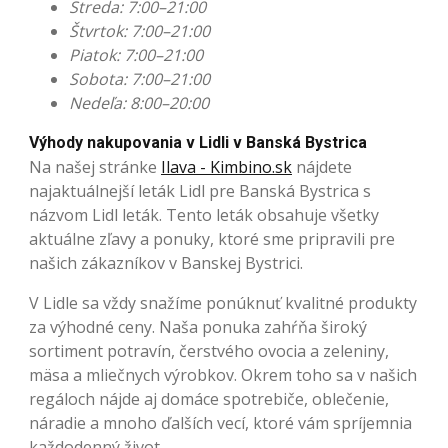
Streda: 7:00–21:00
Štvrtok: 7:00–21:00
Piatok: 7:00–21:00
Sobota: 7:00–21:00
Nedeľa: 8:00–20:00
Výhody nakupovania v Lidli v Banská Bystrica
Na našej stránke
Ilava - Kimbino.sk
nájdete
najaktuálnejší leták Lidl pre Banská Bystrica s
názvom Lidl leták. Tento leták obsahuje všetky
aktuálne zľavy a ponuky, ktoré sme pripravili pre
našich zákazníkov v Banskej Bystrici.
V Lidle sa vždy snažíme ponúknuť kvalitné produkty
za výhodné ceny. Naša ponuka zahŕňa široký
sortiment potravín, čerstvého ovocia a zeleniny,
mäsa a mliečnych výrobkov. Okrem toho sa v našich
regáloch nájde aj domáce spotrebiče, oblečenie,
náradie a mnoho ďalších vecí, ktoré vám spríjemnia
každodenný život.