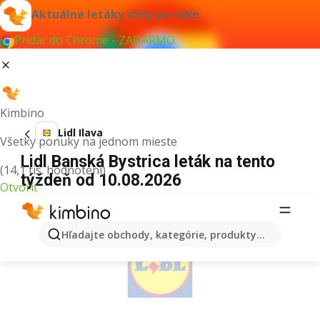
Aktuálne letáky vždy po ruke
Pridať do Chrome - ZADARMO
Kimbino
Lidl Ilava
Všetky ponuky na jednom mieste
Lidl Banská Bystrica leták na tento
(14,1 tis. hodnotení)
týždeň od 10.08.2026
Otvoriť
REKLAMA
Hľadajte obchody, kategórie, produkty...