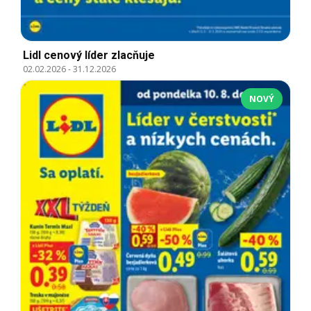
Lidl cenový líder zlacňuje
02.02.2026
-
31.12.2026
NOVÝ