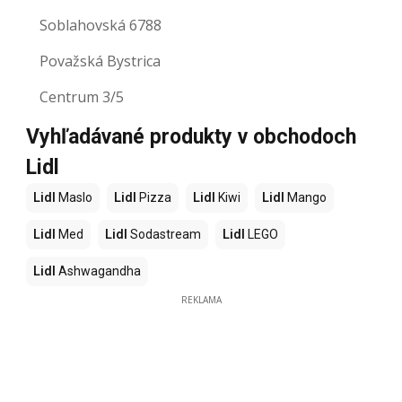
Soblahovská 6788
Považská Bystrica
Centrum 3/5
Vyhľadávané produkty v obchodoch
Lidl
Lidl
Maslo
Lidl
Pizza
Lidl
Kiwi
Lidl
Mango
Lidl
Med
Lidl
Sodastream
Lidl
LEGO
Lidl
Ashwagandha
REKLAMA