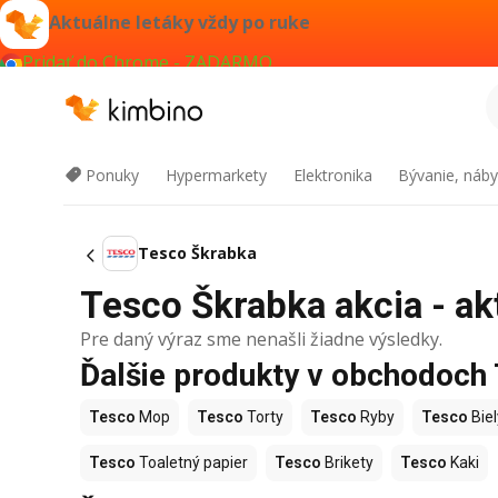
Aktuálne letáky vždy po ruke
Pridať do Chrome - ZADARMO
Ponuky
Hypermarkety
Elektronika
Bývanie, náby
Tesco Škrabka
Tesco Škrabka akcia - ak
Pre daný výraz sme nenašli žiadne výsledky.
Ďalšie produkty v obchodoch
Tesco
Mop
Tesco
Torty
Tesco
Ryby
Tesco
Biel
Tesco
Toaletný papier
Tesco
Brikety
Tesco
Kaki