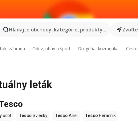
Hľadajte obchody, kategórie, produkty...
Zvoľt
tok, záhrada
Odev, obuv a šport
Drogéria, kozmetika
Cesto
tuálny leták
 Tesco
y ocot
Tesco
Sviečky
Tesco
Ariel
Tesco
Peračník