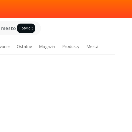
e mesto
Potvrdiť
vanie
Ostatné
Magazín
Produkty
Mestá