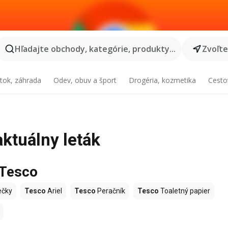
Hľadajte obchody, kategórie, produkty...
Zvoľt
tok, záhrada
Odev, obuv a šport
Drogéria, kozmetika
Cesto
aktuálny leták
 Tesco
ečky
Tesco
Ariel
Tesco
Peračník
Tesco
Toaletný papier