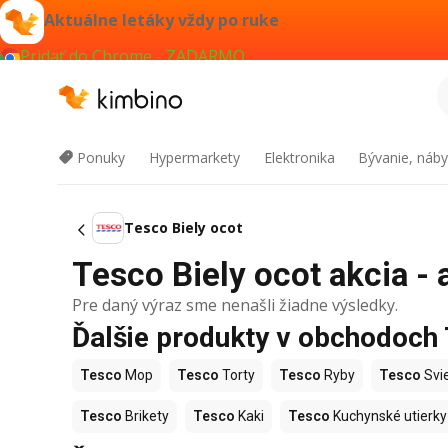
Aktuálne letáky vždy po ruke
Pridať do Chrome - ZADARMO
Ponuky
Hypermarkety
Elektronika
Bývanie, náby
Tesco Biely ocot
Tesco Biely ocot akcia - 
Pre daný výraz sme nenašli žiadne výsledky.
Ďalšie produkty v obchodoch
Tesco
Mop
Tesco
Torty
Tesco
Ryby
Tesco
Svi
Tesco
Brikety
Tesco
Kaki
Tesco
Kuchynské utierky