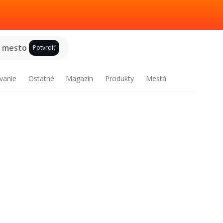
e mesto
Potvrdiť
vanie
Ostatné
Magazín
Produkty
Mestá