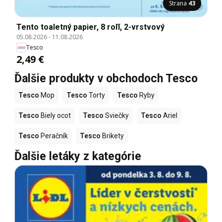
Strana
43
Tento toaletný papier, 8 roľí, 2-vrstvový
05.08.2026
-
11.08.2026
Tesco
2,49 €
Ďalšie produkty v obchodoch Tesco
Tesco
Mop
Tesco
Torty
Tesco
Ryby
Tesco
Biely ocot
Tesco
Sviečky
Tesco
Ariel
Tesco
Peračník
Tesco
Brikety
Ďalšie letáky z kategórie