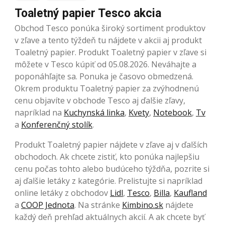
Toaletný papier Tesco akcia
Obchod Tesco ponúka široký sortiment produktov
v zľave a tento týždeň tu nájdete v akcii aj produkt
Toaletný papier. Produkt Toaletný papier v zľave si
môžete v Tesco kúpiť od 05.08.2026. Neváhajte a
poponáhľajte sa. Ponuka je časovo obmedzená.
Okrem produktu Toaletný papier za zvýhodnenú
cenu objavíte v obchode Tesco aj ďalšie zľavy,
napríklad na
Kuchynská linka
,
Kvety
,
Notebook
,
Tv
a
Konferenčný stolík
.
Produkt Toaletný papier nájdete v zľave aj v ďalších
obchodoch. Ak chcete zistiť, kto ponúka najlepšiu
cenu počas tohto alebo budúceho týždňa, pozrite si
aj ďalšie letáky z kategórie. Prelistujte si napríklad
online letáky z obchodov
Lidl
,
Tesco
,
Billa
,
Kaufland
a
COOP Jednota
. Na stránke
Kimbino.sk
nájdete
každý deň prehľad aktuálnych akcií. A ak chcete byť