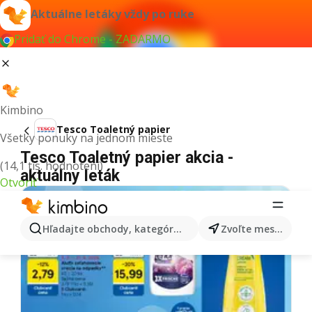
Aktuálne letáky vždy po ruke
Pridať do Chrome - ZADARMO
Kimbino
Tesco Toaletný papier
Všetky ponuky na jednom mieste
Tesco Toaletný papier akcia -
(14,1 tis. hodnotení)
aktuálny leták
Otvoriť
Hľadajte obchody, kategórie, produkty...
Zvoľte mesto