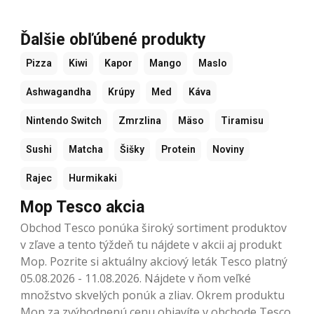
Ďalšie obľúbené produkty
Pizza
Kiwi
Kapor
Mango
Maslo
Ashwagandha
Krúpy
Med
Káva
Nintendo Switch
Zmrzlina
Mäso
Tiramisu
Sushi
Matcha
Šišky
Protein
Noviny
Rajec
Hurmikaki
Mop Tesco akcia
Obchod Tesco ponúka široký sortiment produktov
v zľave a tento týždeň tu nájdete v akcii aj produkt
Mop. Pozrite si aktuálny akciový leták Tesco platný
05.08.2026 - 11.08.2026. Nájdete v ňom veľké
množstvo skvelých ponúk a zliav. Okrem produktu
Mop za zvýhodnenú cenu objavíte v obchode Tesco