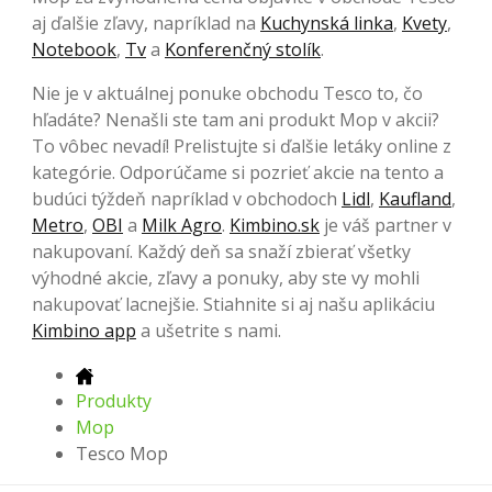
aj ďalšie zľavy, napríklad na
Kuchynská linka
,
Kvety
,
Notebook
,
Tv
a
Konferenčný stolík
.
Nie je v aktuálnej ponuke obchodu Tesco to, čo
hľadáte? Nenašli ste tam ani produkt Mop v akcii?
To vôbec nevadí! Prelistujte si ďalšie letáky online z
kategórie. Odporúčame si pozrieť akcie na tento a
budúci týždeň napríklad v obchodoch
Lidl
,
Kaufland
,
Metro
,
OBI
a
Milk Agro
.
Kimbino.sk
je váš partner v
nakupovaní. Každý deň sa snaží zbierať všetky
výhodné akcie, zľavy a ponuky, aby ste vy mohli
nakupovať lacnejšie. Stiahnite si aj našu aplikáciu
Kimbino app
a ušetrite s nami.
Produkty
Mop
Tesco Mop