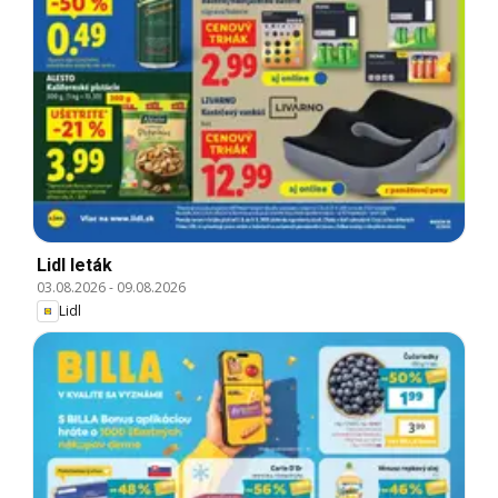
Lidl leták
03.08.2026
-
09.08.2026
Lidl