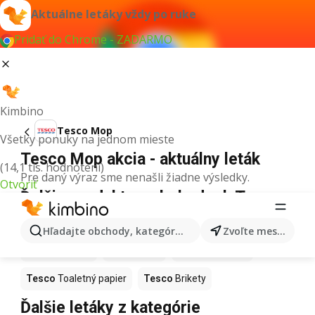
Aktuálne letáky vždy po ruke
Pridať do Chrome - ZADARMO
Kimbino
Tesco Mop
Všetky ponuky na jednom mieste
Tesco Mop akcia - aktuálny leták
(14,1 tis. hodnotení)
Pre daný výraz sme nenašli žiadne výsledky.
Otvoriť
Ďalšie produkty v obchodoch Tesco
Tesco
Torty
Tesco
Ryby
Tesco
Biely ocot
Hľadajte obchody, kategórie, produkty...
Zvoľte mesto
Tesco
Sviečky
Tesco
Ariel
Tesco
Peračník
Tesco
Toaletný papier
Tesco
Brikety
Ďalšie letáky z kategórie