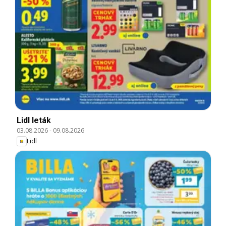
Lidl leták
03.08.2026
-
09.08.2026
Lidl