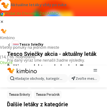
Aktuálne letáky vždy po ruke
Pridať do Chrome - ZADARMO
Kimbino
Tesco Sviečky
Všetky ponuky na jednom mieste
Tesco Sviečky akcia - aktuálny leták
(14,1 tis. hodnotení)
Pre daný výraz sme nenašli žiadne výsledky.
Otvoriť
Ďalšie produkty v obchodoch Tesco
Tesco
Ryby
Tesco
Toaletný papier
Tesco
Kaki
Hľadajte obchody, kategórie, produkty...
Zvoľte mesto
Tesco
Mop
Tesco
Ariel
Tesco
Torty
Tesco
Brikety
Tesco
Peračník
Ďalšie letáky z kategórie