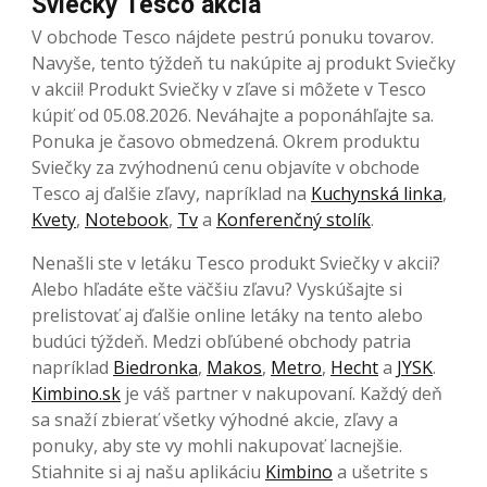
Sviečky Tesco akcia
V obchode Tesco nájdete pestrú ponuku tovarov.
Navyše, tento týždeň tu nakúpite aj produkt Sviečky
v akcii! Produkt Sviečky v zľave si môžete v Tesco
kúpiť od 05.08.2026. Neváhajte a poponáhľajte sa.
Ponuka je časovo obmedzená. Okrem produktu
Sviečky za zvýhodnenú cenu objavíte v obchode
Tesco aj ďalšie zľavy, napríklad na
Kuchynská linka
,
Kvety
,
Notebook
,
Tv
a
Konferenčný stolík
.
Nenašli ste v letáku Tesco produkt Sviečky v akcii?
Alebo hľadáte ešte väčšiu zľavu? Vyskúšajte si
prelistovať aj ďalšie online letáky na tento alebo
budúci týždeň. Medzi obľúbené obchody patria
napríklad
Biedronka
,
Makos
,
Metro
,
Hecht
a
JYSK
.
Kimbino.sk
je váš partner v nakupovaní. Každý deň
sa snaží zbierať všetky výhodné akcie, zľavy a
ponuky, aby ste vy mohli nakupovať lacnejšie.
Stiahnite si aj našu aplikáciu
Kimbino
a ušetrite s