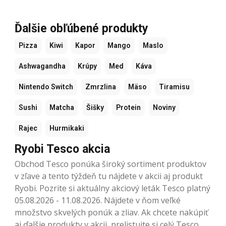
Ďalšie obľúbené produkty
Pizza
Kiwi
Kapor
Mango
Maslo
Ashwagandha
Krúpy
Med
Káva
Nintendo Switch
Zmrzlina
Mäso
Tiramisu
Sushi
Matcha
Šišky
Protein
Noviny
Rajec
Hurmikaki
Ryobi Tesco akcia
Obchod Tesco ponúka široký sortiment produktov
v zľave a tento týždeň tu nájdete v akcii aj produkt
Ryobi. Pozrite si aktuálny akciový leták Tesco platný
05.08.2026 - 11.08.2026. Nájdete v ňom veľké
množstvo skvelých ponúk a zliav. Ak chcete nakúpiť
aj ďalšie produkty v akcii, prelistujte si celý Tesco