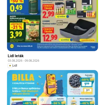
Lidl leták
03.08.2026
-
09.08.2026
Lidl