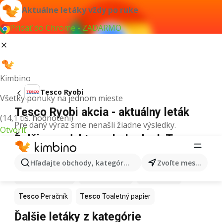
Aktuálne letáky vždy po ruke
Pridať do Chrome - ZADARMO
Kimbino
Tesco Ryobi
Všetky ponuky na jednom mieste
Tesco Ryobi akcia - aktuálny leták
(14,1 tis. hodnotení)
Pre daný výraz sme nenašli žiadne výsledky.
Otvoriť
Ďalšie produkty v obchodoch Tesco
Tesco
Mop
Tesco
Torty
Tesco
Ryby
Hľadajte obchody, kategórie, produkty...
Zvoľte mesto
Tesco
Biely ocot
Tesco
Sviečky
Tesco
Ariel
Tesco
Peračník
Tesco
Toaletný papier
Ďalšie letáky z kategórie