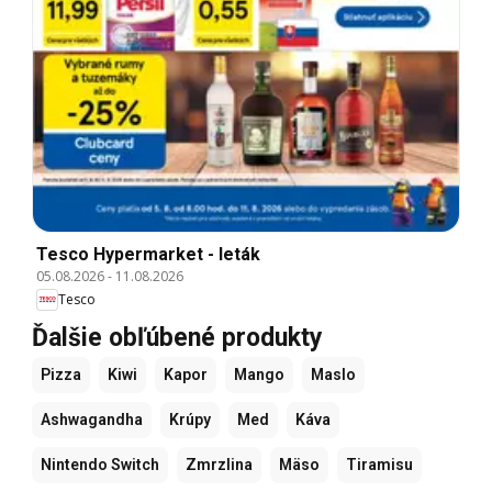
Tesco Hypermarket - leták
05.08.2026
-
11.08.2026
Tesco
Ďalšie obľúbené produkty
Pizza
Kiwi
Kapor
Mango
Maslo
Ashwagandha
Krúpy
Med
Káva
Nintendo Switch
Zmrzlina
Mäso
Tiramisu