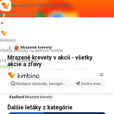
Aktuálne letáky vždy po ruke
Pridať do Chrome - ZADARMO
Kimbino
Mrazené krevety
Všetky ponuky na jednom mieste
Mrazené krevety v akcii - všetky
(14,1 tis. hodnotení)
akcie a zľavy
Otvoriť
Pre daný výraz sme nenašli žiadne výsledky.
Mrazené krevety v akcii - Kde kúpiť?
Hľadajte obchody, kategórie, produkty...
Zvoľte mesto
Tesco
Mrazené krevety
Lidl
Mrazené krevety
Kaufland
Mrazené krevety
Ďalšie letáky z kategórie