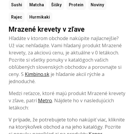
Sushi
Matcha
Šišky
Protein
Noviny
Rajec
Hurmikaki
Mrazené krevety v zľave
Hľadáte v ktorom obchode nakúpite najlacnejšie?
Už viac nehľadajte. Vami hľadaný produkt Mrazené
krevety, za akciovú cenu, je aktuálne v 0 letákoch.
Pozrite si všetky ponuky v katalógoch vašich
obľúbených slovenských obchodov a porovnajte si
ceny. S
Kimbino.sk
je hľadanie akcií rýchle a
jednoduché.
Medzi reťazce, ktoré majú produkt Mrazené krevety
v zľave, patrí
Metro
. Nájdete ho v nasledujúcich
letákoch:
V prípade, že potrebujete toho nakúpiť viac, kliknite
na ktorýkoľvek obchod a na jeho katalógy. Pozrite
si ponuku napríklad aj na produkty
Kapor
,