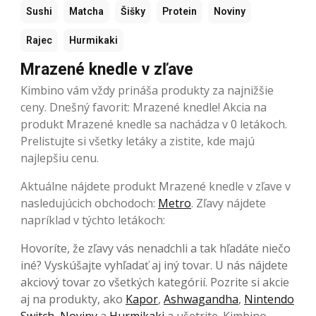
Sushi
Matcha
Šišky
Protein
Noviny
Rajec
Hurmikaki
Mrazené knedle v zľave
Kimbino vám vždy prináša produkty za najnižšie
ceny. Dnešný favorit: Mrazené knedle! Akcia na
produkt Mrazené knedle sa nachádza v 0 letákoch.
Prelistujte si všetky letáky a zistite, kde majú
najlepšiu cenu.
Aktuálne nájdete produkt Mrazené knedle v zľave v
nasledujúcich obchodoch:
Metro
. Zľavy nájdete
napríklad v týchto letákoch:
Hovoríte, že zľavy vás nenadchli a tak hľadáte niečo
iné? Vyskúšajte vyhľadať aj iný tovar. U nás nájdete
akciový tovar zo všetkých kategórií. Pozrite si akcie
aj na produkty, ako
Kapor
,
Ashwagandha
,
Nintendo
Switch
,
Noviny
a
Hurmikaki
a ušetrite. Kimbino