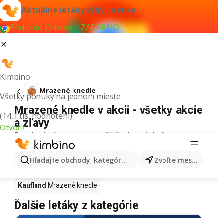
Aktuálne letáky vždy po ruke
Pridať do Chrome - ZADARMO
Kimbino
Mrazené knedle
Všetky ponuky na jednom mieste
Mrazené knedle v akcii - všetky akcie
(14,1 tis. hodnotení)
a zľavy
Otvoriť
Pre daný výraz sme nenašli žiadne výsledky.
Mrazené knedle v akcii - Kde kúpiť?
Hľadajte obchody, kategórie, produkty...
Zvoľte mesto
Tesco
Mrazené knedle
Lidl
Mrazené knedle
Kaufland
Mrazené knedle
Ďalšie letáky z kategórie