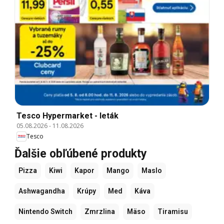
Tesco Hypermarket - leták
05.08.2026
-
11.08.2026
Tesco
Ďalšie obľúbené produkty
Pizza
Kiwi
Kapor
Mango
Maslo
Ashwagandha
Krúpy
Med
Káva
Nintendo Switch
Zmrzlina
Mäso
Tiramisu