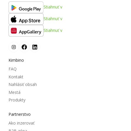
Stiahnuť v
Stiahnuť v
Stiahnuť v
Kimbino
FAQ
Kontakt
Nahlásiť obsah
Mestá
Produkty
Partnerstvo
Ako inzerovať
B2B zóna