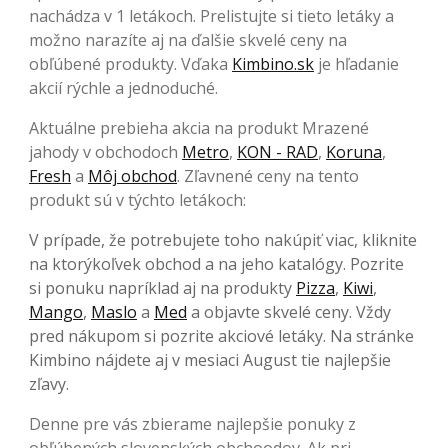
nachádza v 1 letákoch. Prelistujte si tieto letáky a
možno narazíte aj na ďalšie skvelé ceny na
obľúbené produkty. Vďaka
Kimbino.sk
je hľadanie
akcií rýchle a jednoduché.
Aktuálne prebieha akcia na produkt Mrazené
jahody v obchodoch
Metro
,
KON - RAD
,
Koruna
,
Fresh
a
Môj obchod
. Zľavnené ceny na tento
produkt sú v týchto letákoch:
V prípade, že potrebujete toho nakúpiť viac, kliknite
na ktorýkoľvek obchod a na jeho katalógy. Pozrite
si ponuku napríklad aj na produkty
Pizza
,
Kiwi
,
Mango
,
Maslo
a
Med
a objavte skvelé ceny. Vždy
pred nákupom si pozrite akciové letáky. Na stránke
Kimbino nájdete aj v mesiaci August tie najlepšie
zľavy.
Denne pre vás zbierame najlepšie ponuky z
obľúbených slovenských obchoodov. Ak pri