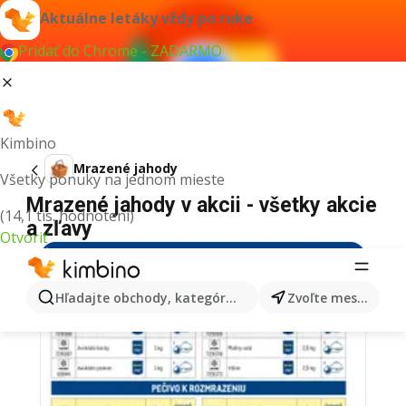
Aktuálne letáky vždy po ruke
Pridať do Chrome - ZADARMO
Kimbino
Mrazené jahody
Všetky ponuky na jednom mieste
Mrazené jahody v akcii - všetky akcie
(14,1 tis. hodnotení)
a zľavy
Otvoriť
Hľadajte obchody, kategórie, produkty...
Zvoľte mesto