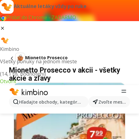
Aktuálne letáky vždy po ruke
Pridať do Chrome - ZADARMO
Kimbino
Mionetto Prosecco
Všetky ponuky na jednom mieste
Mionetto Prosecco v akcii - všetky
(14,1 tis. hodnotení)
akcie a zľavy
Otvoriť
Hľadajte obchody, kategórie, produkty...
Zvoľte mesto