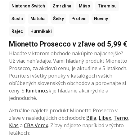
Nintendo Switch
Zmrzlina
Mäso
Tiramisu
Sushi
Matcha
Šišky
Protein
Noviny
Rajec
Hurmikaki
Mionetto Prosecco v zľave od 5,99 €
Hľadáte v ktorom obchode nakúpite najlacnejšie?
Už viac nehľadajte. Vami hľadaný produkt Mionetto
Prosecco, za akciovú cenu, je aktuálne v 5 letákoch.
Pozrite si všetky ponuky v katalógoch vašich
obľúbených slovenských obchodov a porovnajte si
ceny. S
Kimbino.sk
je hľadanie akcií rýchle a
jednoduché.
Aktuálne nájdete produkt Mionetto Prosecco v
zľave v nasledujúcich obchodoch:
Billa
,
Libex
,
Terno
,
Klas
a
CBA Verex
. Zľavy nájdete napríklad v týchto
letákoch: