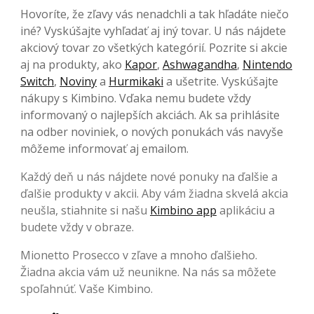
Hovoríte, že zľavy vás nenadchli a tak hľadáte niečo
iné? Vyskúšajte vyhľadať aj iný tovar. U nás nájdete
akciový tovar zo všetkých kategórií. Pozrite si akcie
aj na produkty, ako
Kapor
,
Ashwagandha
,
Nintendo
Switch
,
Noviny
a
Hurmikaki
a ušetrite. Vyskúšajte
nákupy s Kimbino. Vďaka nemu budete vždy
informovaný o najlepších akciách. Ak sa prihlásite
na odber noviniek, o nových ponukách vás navyše
môžeme informovať aj emailom.
Každý deň u nás nájdete nové ponuky na ďalšie a
ďalšie produkty v akcii. Aby vám žiadna skvelá akcia
neušla, stiahnite si našu
Kimbino app
aplikáciu a
budete vždy v obraze.
Mionetto Prosecco v zľave a mnoho ďalšieho.
Žiadna akcia vám už neunikne. Na nás sa môžete
spoľahnúť. Vaše Kimbino.