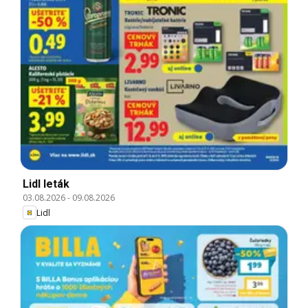
Lidl leták
03.08.2026
-
09.08.2026
Lidl