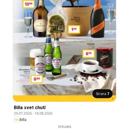
Strana
7
Billa svet chutí
29.07.2026
-
18.08.2026
Billa
REKLAMA