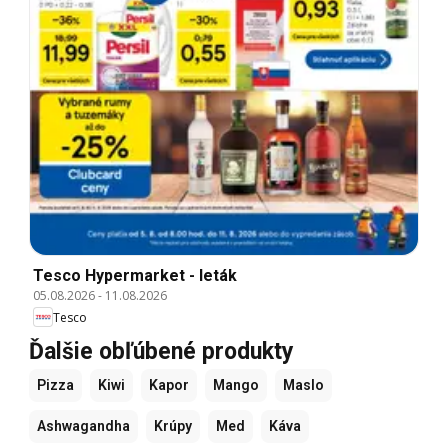
Tesco Hypermarket - leták
05.08.2026
-
11.08.2026
Tesco
Ďalšie obľúbené produkty
Pizza
Kiwi
Kapor
Mango
Maslo
Ashwagandha
Krúpy
Med
Káva