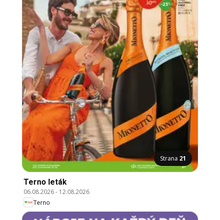
Strana
21
Terno leták
06.08.2026
-
12.08.2026
Terno